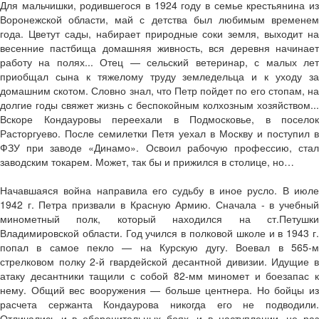
Для мальчишки, родившегося в 1924 году в семье крестьянина из
Воронежской области, май с детства был любимым временем
года. Цветут сады, набирает природные соки земля, выходит на
весенние пастбища домашняя живность, вся деревня начинает
работу на полях... Отец — сельский ветеринар, с малых лет
приобщал сына к тяжелому труду земледельца и к уходу за
домашним скотом. Словно знал, что Петр пойдет по его стопам, на
долгие годы свяжет жизнь с беспокойным колхозным хозяйством...
Вскоре Кондауровы переехали в Подмосковье, в поселок
Расторгуево. После семилетки Петя уехал в Москву и поступил в
ФЗУ при заводе «Динамо». Освоил рабочую профессию, стал
заводским токарем. Может, так бы и прижился в столице, но…
Начавшаяся война направила его судьбу в иное русло. В июле
1942 г. Петра призвали в Красную Армию. Сначала - в учебный
минометный полк, который находился на ст.Петушки
Владимировской области. Год учился в полковой школе и в 1943 г.
попал в самое пекло — на Курскую дугу. Воевал в 565-м
стрелковом полку 2-й гвардейской десантной дивизии. Идущие в
атаку десантники тащили с собой 82-мм миномет и боезапас к
нему. Общий вес вооружения — больше центнера. Но бойцы из
расчета сержанта Кондаурова никогда его не подводили.
Отличались и в оборонительных боях, и в наступлении, не раз