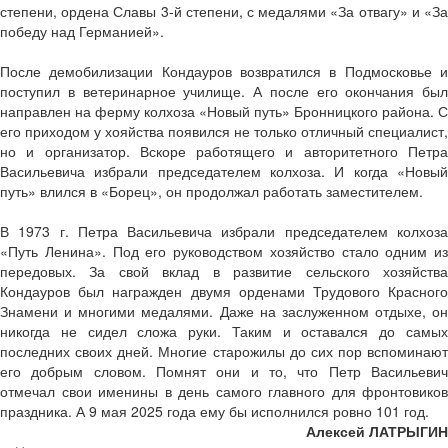
степени, ордена Славы 3-й степени, с медалями «За отвагу» и «За
победу над Германией».
После демобилизации Кондауров возвратился в Подмосковье и
поступил в ветеринарное училище. А после его окончания был
направлен на ферму колхоза «Новый путь» Бронницкого района. С
его приходом у хояйства появился не только отличный специалист,
но и организатор. Вскоре работящего и авторитетного Петра
Васильевича избрали председателем колхоза. И когда «Новый
путь» влился в «Борец», он продолжал работать заместителем.
В 1973 г. Петра Васильевича избрали председателем колхоза
«Путь Ленина». Под его руководством хозяйство стало одним из
передовых. За свой вклад в развитие сельского хозяйства
Кондауров был награжден двумя орденами Трудового Красного
Знамени и многими медалями. Даже на заслуженном отдыхе, он
никогда не сидел сложа руки. Таким и оставался до самых
последних своих дней. Многие старожилы до сих пор вспоминают
его добрым словом. Помнят они и то, что Петр Васильевич
отмечал свои именины в день самого главного для фронтовиков
праздника. А 9 мая 2025 года ему бы исполнился ровно 101 год.
Алексей ЛАТРЫГИН