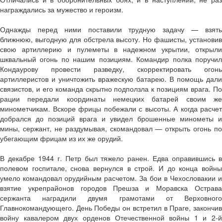
награждались за мужество и героизм.
Однажды перед ними поставили трудную задачу — взять
ближнюю, выгодную для обстрела высоту. Но фашисты, установив
свою артиллерию и пулеметы в надежном укрытии, открыли
шквальный огонь по нашим позициям. Командир полка поручил
Кондаурову провести разведку, скорректировать огонь
артиллеристов и уничтожить вражескую батарею. В помощь дали
связистов, и его команда скрытно подползла к позициям врага. По
рации передали координаты немецких батарей своим же
минометчикам. Вскоре фрицы побежали с высоты. А когда расчет
добрался до позиций врага и увидел брошенные минометы и
мины, сержант, не раздумывая, скомандовал — открыть огонь по
убегающим фрицам из их же орудий.
В декабре 1944 г. Петр был тяжело ранен. Едва оправившись в
полевом госпитале, снова вернулся в строй. И до конца войны
умело командовал орудийным расчетом. За бои в Чехословакии и
взятие укрепрайонов городов Прешза и Моравска Острава
сержанта наградили двумя грамотами от Верховного
Главнокомандующего. День Победы он встретил в Праге, закончив
войну кавалером двух орденов Отечественной войны 1 и 2-й