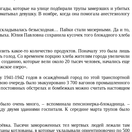
игады, которые на улице подбирали трупы замерзших и убитых
матывал девушку. В ноябре, когда она помогала анестезиологу
в складывалась безысходная… Пайки стали мизерными. Да и то,
мыха. Юлия Павловна сохранила кусочек того блокадного хлеба
зить ка­кое-то количество продуктов. Поначалу это была лишь
ть голод. Со временем порцию хлеба жителям города увеличили
 созданию, которые вели около 20 тысяч человек, начались еще
жское озеро».
у 1941-1942 годов в осаждённый город по этой транспортной
 свою очередь было эвакуировано 3 700 вагонов промышленного
и постоянных обстрелах и бомбежках можно считать настоящим
было очень много, – вспоминала пенсионерка-блокадница. –
ду двумя зданиями госпиталя. К середине марта трупов было
арёвка. Тысячи замороженных тел мертвых людей лежали там
опаны котлованы, в которые укладывали ориентировочно по 500