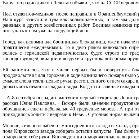
Вдруг по радио диктор Левитан объявил, что на СССР вероло
Нас, студентов-медиков, после направили в Ораниенбаумский
Наш курс зачислили туда как вольнонаемных, и там мы дол
раненых и других хозяйственных работ. Военная комиссия п
поступать к нам уже на следующий день…
Город, как вспоминала бронницкая блокадница, уже в начал
практически ежедневными. То и дело рядом включалась сир
велись с германской педантичностью, будто строго по гра
господствующей авиации в воздухе и крупнокалиберным оруди
Ей запомнилось, что в числе первых были повергнуты бом
продовольствия для горожан. в ходе возникшего пожара было 
смысле слова текли целые ручьи растопленного огнем сахара
добыть хоть немного сладкой воды. Когда эти главные склады
– А 8 сентября по радио выступил первый секретарь Ленинг
рассказ Юлия Павловна. – Вскоре были введены продуктовые
обрушились еще и небывалые 40 градусные морозы. А при эт
приходилось ходить с ведрами к Неве... Суточная норма выдач
Многие, сильно ослабев от многодневного голода и холода, пр
поля Кировского завода собирать остатки капусты. Там были 
отморозили себе руки. Впоследствии отмороженные пальцы не 