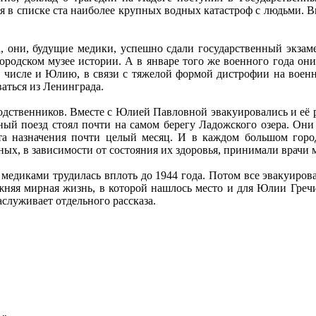
ся в списке ста наиболее крупных водных катастроф с людьми. Вп
, они, будущие медики, успешно сдали государственный экзам
ородском музее истории. А в январе того же военного года о
ом числе и Юлию, в связи с тяжелой формой дистрофии на воен
аться из Ленинграда.
одственников. Вместе с Юлией Павловной эвакуировались и её р
ый поезд стоял почти на самом берегу Ладожского озера. Они
та назначения почти целый месяц. И в каждом большом город
ных, в зависимости от состояния их здоровья, принимали врачи
 медиками трудилась вплоть до 1944 года. Потом все эвакуиро
ежняя мирная жизнь, в которой нашлось место и для Юлии Греч
заслуживает отдельного рассказа.