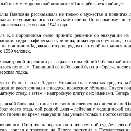
естный всем мемориальный комплекс «Пискарёвское кладбище».
лия Павловна рассказывала не только о мужестве и подвигах 
никогда не упоминалось в советский период. По огромному чис
адожском озере осенью 1941 года.
ла К.Е.Ворошилова было принято решение об эвакуации из
кадемии, гидрографического училища, инженерного училища, сп
на станцию «Ладожское озеро», рядом с которой находился по
о 1550 человек.
километровой перевозки разыгрался сильнейший 9-балльный штор
илось пополам. Тащивший её небольшой буксир «Орёл», после обр
ерская лодка.
ули в бурных водах Ладоги. Никаких спасательных средств на ба
азанно расстреливали с воздуха вражеские лётчики. Спустя год
ятную стелу, а затем – надгробную плиту с их именами. Теперь
адской блокады, – писала в своих послевоенных дневниках Юлия
 брат моего отца, мой родной дядя – лейтенант медицинской с
о гибели во время эвакуации мы узнали только в постсоветски
ропавшим. Отец очень переживал о неизвестной судьбе своего б
но, доклад о трагедии на Ладоге поступил в Государственн