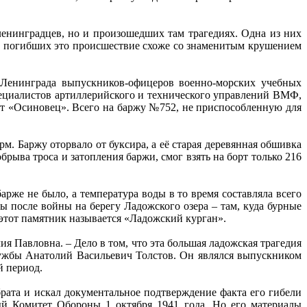
ленинградцев, но и произошедших там трагедиях. Одна из них
лу погибших это происшествие схоже со знаменитым крушением
 Ленинграда выпускников-офицеров военно-морских учебных
ециалистов артиллерийского и технического управлений ВМФ,
рт «Осиновец». Всего на баржу №752, не приспособленную для
м. Баржу оторвало от буксира, а её старая деревянная обшивка
ыва троса и затопления баржи, смог взять на борт только 216
рже не было, а температура воды в то время составляла всего
ы после войны на берегу Ладожского озера – там, куда бурные
 этот памятник называется «Ладожский курган».
 Павловна. – Дело в том, что эта большая ладожская трагедия
лужбы Анатолий Васильевич Толстов. Он являлся выпускником
й период.
рата и искал документальное подтверждение факта его гибели
ый Комитет Обороны 1 октября 1941 года. Но его материалы