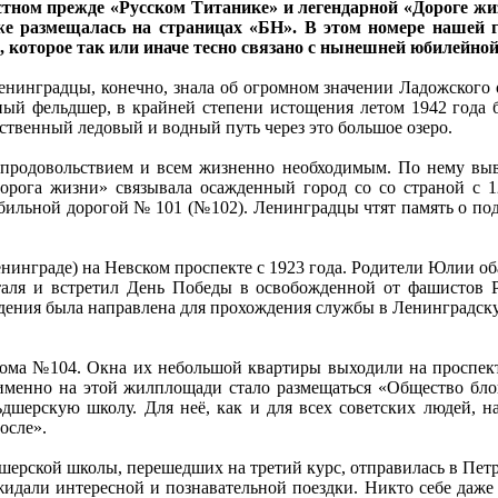
тном прежде «Русском Титанике» и легендарной «Дороге жиз
е размещалась на страницах «БН». В этом номере нашей 
 которое так или иначе тесно связано с нынешней юбилейной
ленинградцы, конечно, знала об огромном значении Ладожского 
ный фельдшер, в крайней степени истощения летом 1942 года
твенный ледовый и водный путь через это большое озеро.
продовольствием и всем жизненно необходимым. По нему выв
Дорога жизни» связывала осажденный город со со страной с 1
бильной дорогой № 101 (№102). Ленинградцы чтят память о по
Ленинграде) на Невском проспекте с 1923 года. Родители Юлии 
аля и встретил День Победы в освобожденной от фашистов Р
падения была направлена для прохождения службы в Ленинградс
ома №104. Окна их небольшой квартиры выходили на проспект 
д именно на этой жилплощади стало размещаться «Общество бл
ьдшерскую школу. Для неё, как и для всех советских людей, 
осле».
ьдшерской школы, перешедших на третий курс, отправилась в Пет
жидали интересной и познавательной поездки. Никто себе даже п