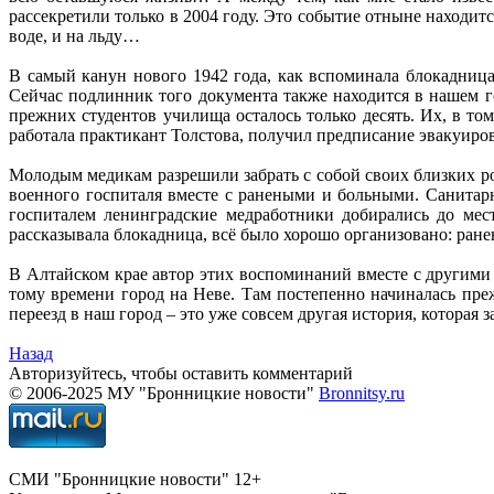
рассекретили только в 2004 году. Это событие отныне находит
воде, и на льду…
В самый канун нового 1942 года, как вспоминала блокадница
Сейчас подлинник того документа также находится в нашем г
прежних студентов училища осталось только десять. Их, в т
работала практикант Толстова, получил предписание эвакуиров
Молодым медикам разрешили забрать с собой своих близких р
военного госпиталя вместе с ранеными и больными. Санитарн
госпиталем ленинградские медработники добирались до мес
рассказывала блокадница, всё было хорошо организовано: ране
В Алтайском крае автор этих воспоминаний вместе с другими
тому времени город на Неве. Там постепенно начиналась пр
переезд в наш город – это уже совсем другая история, которая 
Назад
Авторизуйтесь, чтобы оставить комментарий
© 2006-2025 МУ "Бронницкие новости"
Bronnitsy.ru
СМИ "Бронницкие новости" 12+