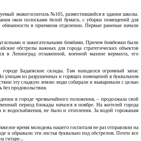
руемый эвакогоспиталь №165, разместившийся в здании школы.
ания окон полосками белой бумаги, с уборки помещений для
и обязанности в приемном отделении. Первые раненые начали
 фугасными и зажигательными бомбами. Причем бомбежки были
йские обстрелы важных для города стратегических объектов
ся в Ленинград отлаженной, военной махине вермахта, его
 городе Бадаевские склады. Там находился огромный запас
. По улицам из разрушенных и горящих помещений в буквальном
ствии эту сладкую землю люди собирали и вываривали с целью
 без продовольствия.
дении в городе чрезвычайного положения, – продолжала свой
венный период блокады начался в ноябре. На жителей города
 и водоснабжения, не было и отопления. За водой горожанам
тяжелое время молодежь нашего госпиталя не раз отправляли на
де и обрывали эти листья буквально под обстрелом. Почти все
 гитаре...