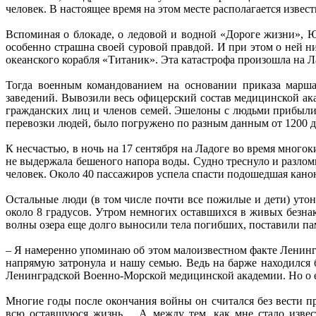
человек. В настоящее время на этом месте располагается изв
Вспоминая о блокаде, о ледовой и водной «Дороге жизни», Ю
особенно страшна своей суровой правдой. И при этом о ней 
океанского корабля «Титаник». Эта катастрофа произошла на Л
Тогда военным командованием на основании приказа марша
заведений. Вывозили весь офицерский состав медицинской а
гражданских лиц и членов семей. Эшелоны с людьми прибыли 
перевозки людей, было погружено по разным данным от 1200 д
К несчастью, в ночь на 17 сентября на Ладоге во время много
не выдержала бешеного напора воды. Судно треснуло и разлом
человек. Около 40 пассажиров успела спасти подошедшая канон
Остальные люди (в том числе почти все пожилые и дети) утон
около 8 градусов. Утром немногих оставшихся в живых безнак
волны озера еще долго выносили тела погибших, поставили пам
– Я намеренно упоминаю об этом малоизвестном факте Ленингр
напрямую затронула и нашу семью. Ведь на барже находился
Ленинградской Военно-Морской медицинской академии. Но о ег
Многие годы после окончания войны он считался без вести п
всю оставшуюся жизнь… А между тем, как мне стало извест