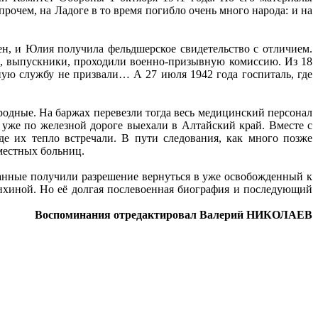
рочем, на Ладоге в то время погибло очень много народа: и на
ен, и Юлия получила фельдшерское свидетельство с отличием.
ни, выпускники, проходили военно-призывную комиссию. Из 18
ную службу не призвали… А 27 июля 1942 года госпиталь, где
одные. На баржах перевезли тогда весь медицинский персонал
 уже по железной дороге выехали в Алтайский край. Вместе с
е их тепло встречали. В пути следования, как много позже
 местных больниц.
ванные получили разрешение вернуться в уже освобожденный к
ихиной. Но её долгая послевоенная биография и последующий
Воспоминания отредактировал Валерий НИКОЛАЕВ