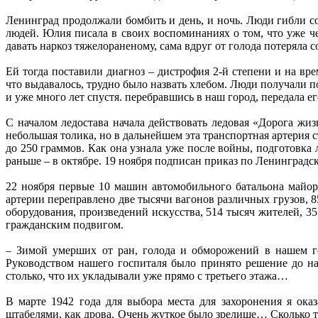
Ленинград продолжали бомбить и день, и ночь. Люди гибли с
людей. Юлия писала в своих воспоминаниях о том, что уже че
давать наркоз тяжелораненому, сама вдруг от голода потеряла с
Ей тогда поставили диагноз – дистрофия 2-й степени и на вр
что выдавалось, трудно было назвать хлебом. Люди получали 
и уже много лет спустя. перебравшись в наш город, передала 
С началом ледостава начала действовать ледовая «Дорога жиз
небольшая толика, но в дальнейшем эта транспортная артерия
до 250 граммов. Как она узнала уже после войны, подготовка 
раньше – в октябре. 19 ноября подписан приказ по Ленинградс
22 ноября первые 10 машин автомобильного батальона майор
артерии переправлено две тысячи вагонов различных грузов, 
оборудования, произведений искусства, 514 тысяч жителей, 
гражданским подвигом.
– Зимой умерших от ран, голода и обморожений в нашем го
Руководством нашего госпиталя было принято решение до на
столько, что их укладывали уже прямо с третьего этажа…
В марте 1942 года для выбора места для захоронения я ок
штабелями, как дрова. Очень жуткое было зрелище… Сколько т