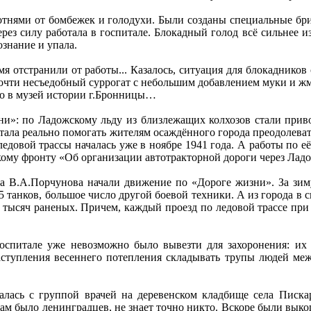
отнями от бомбежек и голодухи. Были созданы специальные бр
рез силу работала в госпитале. Блокадный голод всё сильнее из
ознание и упала.
емя отстранили от работы... Казалось, ситуация для блокаднико
почти несъедобный суррогат с небольшим добавлением муки и ж
его в музей истории г.Бронницы…
ни»: по Ладожскому льду из близлежащих колхозов стали приво
 стала реально помогать жителям осаждённого города преодолева
ледовой трассы началась уже в ноябре 1941 года. А работы по её
кому фронту «Об организации автотракторной дороги через Ладо
а В.А.Порчунова начали движение по «Дороге жизни». За зим
85 танков, большое число другой боевой техники. А из города в
35 тысяч раненых. Причем, каждый проезд по ледовой трассе пр
спитале уже невозможно было вывезти для захоронения: их 
ступления весеннего потепления складывать трупы людей меж
азалась с группой врачей на деревенском кладбище села Писк
ам было ленинградцев, не знает точно никто. Вскоре были вык