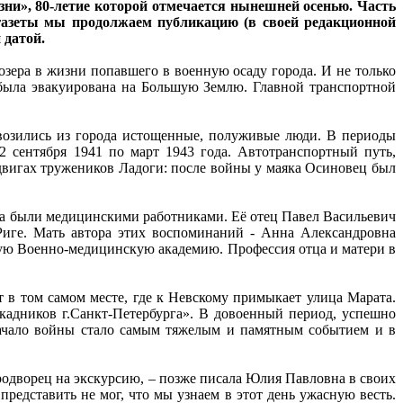
ни», 80-летие которой отмечается нынешней осенью. Часть
газеты мы продолжаем публикацию (в своей редакционной
 датой.
озера в жизни попавшего в военную осаду города. И не только
 была эвакуирована на Большую Землю. Главной транспортной
озились из города истощенные, полуживые люди. В периоды
2 сентября 1941 по март 1943 года. Автотранспортный путь,
двигах тружеников Ладоги: после войны у маяка Осиновец был
оба были медицинскими работниками. Её отец Павел Васильевич
иге. Мать автора этих воспоминаний - Анна Александровна
кую Военно-медицинскую академию. Профессия отца и матери в
в том самом месте, где к Невскому примыкает улица Марата.
окадников г.Санкт-Петербурга». В довоенный период, успешно
начало войны стало самым тяжелым и памятным событием и в
родворец на экскурсию, – позже писала Юлия Павловна в своих
редставить не мог, что мы узнаем в этот день ужасную весть.