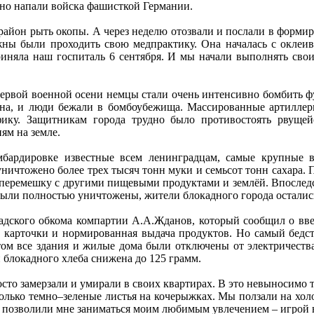
мно напали войска фашисткой Германии.
 район рыть окопы. А через неделю отозвали и послали в форми
жны были проходить свою медпрактику. Она началась с оклеив
риняла наш госпиталь 6 сентября. И мы начали выполнять сво
е первой военной осени немцы стали очень интенсивно бомбить
ена, и люди бежали в бомбоубежища. Массированные артиллери
фику. Защитникам города трудно было противостоять рвущей
ям на земле.
бардировке известные всем ленинградцам, самые крупные в
уничтожено более трех тысяч тонн муки и семьсот тонн сахара
 вперемешку с другими пищевыми продуктами и землёй. Впослед
 были полностью уничтожены, жители блокадного города остались
радского обкома компартии А.А.Жданов, который сообщил о вве
 карточки и нормированная выдача продуктов. Но самый бедст
ом все здания и жилые дома были отключены от электричества
и блокадного хлеба снижена до 125 грамм.
осто замерзали и умирали в своих квартирах. В это невыносимо 
только темно–зеленые листья на кочерыжках. Мы ползали на холо
позволили мне заниматься моим любимым увлечением – игрой на