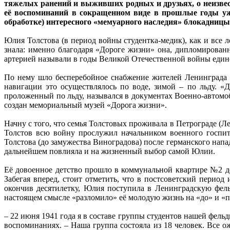
тяжелых ранений и выживших родных и друзьях, о неизвес
её воспоминаний в сокращенном виде в прошлые годы уж
обработке) интересного «мемуарного наследия» блокадницы,
Юлия Толстова (в период войны студентка-медик), как и все 
знала: именно благодаря «Дороге жизни» она, дипломирован
артерией называли в годы Великой Отечественной войны единс
По нему шло бесперебойное снабжение жителей Ленинграда 
навигации это осуществлялось по воде, зимой – по льду. «
проложенный по льду, назывался в документах Военно-автомо
создан мемориальный музей «Дорога жизни».
Начну с того, что семья Толстовых проживала в Петрограде (
Толстов всю войну прослужил начальником военного госпит
Толстова (до замужества Виноградова) после германского на
дальнейшем повлияла и на жизненный выбор самой Юлии.
Её довоенное детство прошло в коммунальной квартире №2 д
Забегая вперед, стоит отметить, что в постсоветский перио
окончив десятилетку, Юлия поступила в Ленинградскую фел
настоящем смысле «разломило» её молодую жизнь на «до» и «п
– 22 июня 1941 года я в составе группы студентов нашей фел
воспоминаниях. – Наша группа состояла из 18 человек. Все о