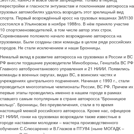
перестройки и гласности энтузиастам и поклонникам автокросса на
грузовых автомобилях удалось возродить этот зрелищный вид
спорта. Первый возрождённый кросс на грузовых машинах ЗИЛ­130
состоялся в Ульяновске в ноябре 1988­го. В нём приняло участие
10 спортсменов­водителей, в том числе автор этих строк.
Соревнование положило начало возрождению автокросса на
грузовиках. Были созданы свои команды в целом ряде российских
городов. Не стали исключением и наши Бронницы.
Немалый вклад в развитие автокросса на грузовиках в России и ВС
РФ внесли тогдашние руководители Минобороны, Генштаба ВС РФ
Главного автобронетанкового управления и 21 НИИИ. Появились
команды в военных округах, видах ВС, в воинских частях и
учреждениях центрального подчинения. Начиная с 1993 г., стали
проводиться многоэтапные чемпионаты России, ВС РФ. Причем их
первые этапы проводились именно в нашем городе в рамках
ставшего самым популярным в стране автокросса “Бронницкое
кольцо”. Бронницы, без преувеличения, стали в то время
настоящей меккой российского автокросса. Кроме нас, офицеров
21 НИИИ, гонки на грузовиках возрождали также известные в
городе наставники молодежи – мастера производственного
обучения С.Слюсаренко и В.Глазков в ПТУ­84 (ныне МОГАДК –