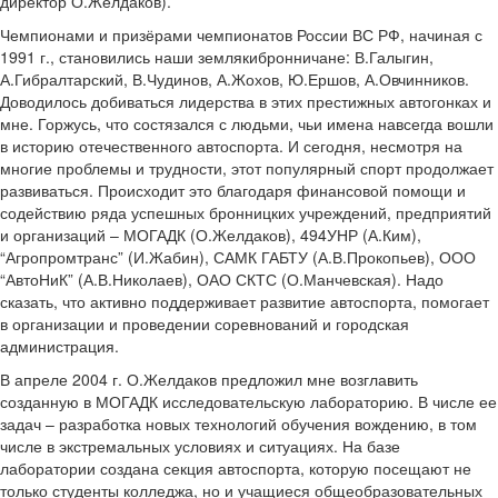
директор О.Желдаков).
Чемпионами и призёрами чемпионатов России ВС РФ, начиная с
1991 г., становились наши земляки­бронничане: В.Галыгин,
А.Гибралтарский, В.Чудинов, А.Жохов, Ю.Ершов, А.Овчинников.
Доводилось добиваться лидерства в этих престижных автогонках и
мне. Горжусь, что состязался с людьми, чьи имена навсегда вошли
в историю отечественного автоспорта. И сегодня, несмотря на
многие проблемы и трудности, этот популярный спорт продолжает
развиваться. Происходит это благодаря финансовой помощи и
содействию ряда успешных бронницких учреждений, предприятий
и организаций – МОГАДК (О.Желдаков), 494­УНР (А.Ким),
“Агропромтранс” (И.Жабин), САМК ГАБТУ (А.В.Прокопьев), ООО
“АвтоНиК” (А.В.Николаев), ОАО СКТС (О.Манчевская). Надо
сказать, что активно поддерживает развитие автоспорта, помогает
в организации и проведении соревнований и городская
администрация.
В апреле 2004 г. О.Желдаков предложил мне возглавить
созданную в МОГАДК исследовательскую лабораторию. В числе ее
задач – разработка новых технологий обучения вождению, в том
числе в экстремальных условиях и ситуациях. На базе
лаборатории создана секция автоспорта, которую посещают не
только студенты колледжа, но и учащиеся общеобразовательных