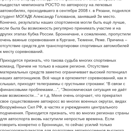
пьедестал чемпионата РОСТО по автокроссу на легковых
автомобилях, проходившего в сентябре 2008 г. в Рязани, поднялся
студент МОГАДК Александр Голованов, занявший 3­е место.
Конечно, результаты наших спортсменов могли быть ещё лучше,
если была бы возможность регулярно принимать участие и на
других этапах Кубка России. Бронничане, к сожалению, пропустили
очень важные соревнования в Кургане, Тюмени, Реже. Причина –
отсутствие средств для транспортировки спортивных автомобилей
к месту соревнований.
Приходится признать, что такова судьба многих спортивных
команд. Причем не только в нашем регионе. Отсутствие
материальных средств заметно ограничивает высокий потенциал
наших автогонщиков. Всё чаще в оргкомитет соревнований, как я
слышал, приходят телеграммы с грустными строками: “В связи с
финансовыми проблемами…”, “Экономическая ситуация не даёт
нам возможности…” и т.д. Меня очень огорчает, что прекратил
свое существование автокросс во многих военных округах, видах
Вооружённых Сил РФ, в частях и учреждениях центрального
подчинения. Приходится признать, что во многих регионах страны
для автоспорта вновь наступили непростые времена. Если
говорить конкретно о Бронницах, то сейчас усилий только
спонсоров­энтузиастов для подготовки автокроссменов высокого