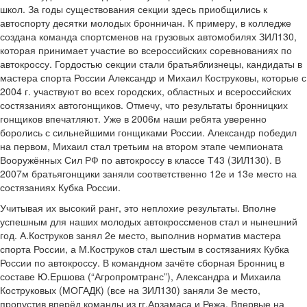
школ. За годы существования секции здесь приобщились к
автоспорту десятки молодых бронничан. К примеру, в колледже
создана команда спортсменов на грузовых автомобилях ЗИЛ­130,
которая принимает участие во всероссийских соревнованиях по
автокроссу. Гордостью секции стали братья­близнецы, кандидаты в
мастера спорта России Александр и Михаил Коструковы, которые с
2004 г. участвуют во всех городских, областных и всероссийских
состязаниях автогонщиков. Отмечу, что результаты бронницких
гонщиков впечатляют. Уже в 2006­м наши ребята уверенно
боролись с сильнейшими гонщиками России. Александр победил
на первом, Михаил стал третьим на втором этапе чемпионата
Вооружённых Сил РФ по автокроссу в классе Т4­3 (ЗИЛ­130). В
2007­м братья­гонщики заняли соответственно 12­е и 13­е место на
состязаниях Кубка России.
Учитывая их высокий ранг, это неплохие результаты. Вполне
успешным для наших молодых автокроссменов стал и нынешний
год. А.Коструков занял 2­е место, выполнив норматив мастера
спорта России, а М.Коструков стал шестым в состязаниях Кубка
России по автокроссу. В командном зачёте сборная Бронниц в
составе Ю.Ершова (“Агропромтранс”), Александра и Михаила
Коструковых (МОГАДК) (все на ЗИЛ­130) заняли 3­е место,
пропустив вперёд команды из гг.Арзамаса и Режа. Впервые на