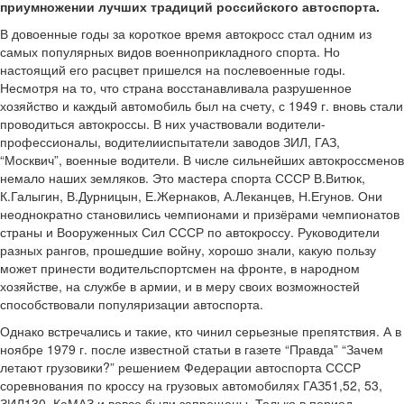
приумножении лучших традиций российского автоспорта.
В довоенные годы за короткое время автокросс стал одним из
самых популярных видов военно­прикладного спорта. Но
настоящий его расцвет пришелся на послевоенные годы.
Несмотря на то, что страна восстанавливала разрушенное
хозяйство и каждый автомобиль был на счету, с 1949 г. вновь стали
проводиться автокроссы. В них участвовали водители­
профессионалы, водители­испытатели заводов ЗИЛ, ГАЗ,
“Москвич”, военные водители. В числе сильнейших автокроссменов
немало наших земляков. Это мастера спорта СССР В.Витюк,
К.Галыгин, В.Дурницын, Е.Жернаков, А.Леканцев, Н.Егунов. Они
неоднократно становились чемпионами и призёрами чемпионатов
страны и Вооруженных Сил СССР по автокроссу. Руководители
разных рангов, прошедшие войну, хорошо знали, какую пользу
может принести водитель­спортсмен на фронте, в народном
хозяйстве, на службе в армии, и в меру своих возможностей
способствовали популяризации автоспорта.
Однако встречались и такие, кто чинил серьезные препятствия. А в
ноябре 1979 г. после известной статьи в газете “Правда” “Зачем
летают грузовики?” решением Федерации автоспорта СССР
соревнования по кроссу на грузовых автомобилях ГАЗ­51,52, 53,
ЗИЛ­130, КаМАЗ и вовсе были запрещены. Только в период