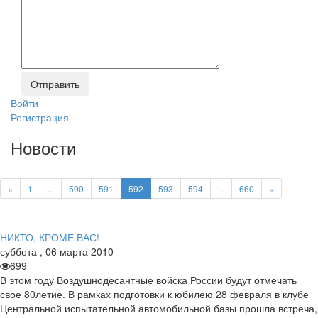
Войти
Регистрация
Новости
«
1
...
590
591
592
593
594
...
660
»
НИКТО, КРОМЕ ВАС!
суббота
,
06
марта
2010
699
В этом году Воздушнодесантные войска России будут отмечать
свое 80летие. В рамках подготовки к юбилею 28 февраля в клубе
Центральной испытательной автомобильной базы прошла встреча,