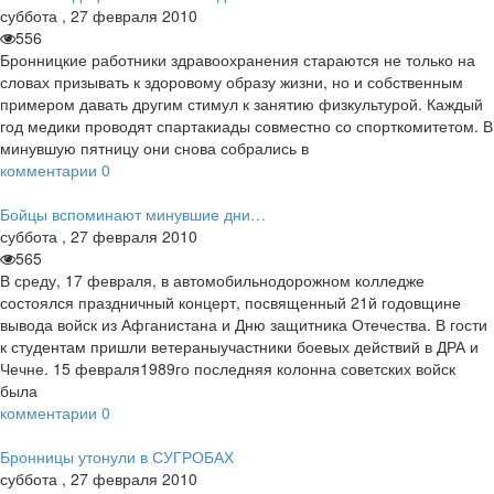
суббота
,
27
февраля
2010
556
Бронницкие работники здравоохранения стараются не только на
словах призывать к здоровому образу жизни, но и собственным
примером давать другим стимул к занятию физкультурой. Каждый
год медики проводят спартакиады совместно со спорткомитетом. В
минувшую пятницу они снова собрались в
комментарии
0
Бойцы вспоминают минувшие дни…
суббота
,
27
февраля
2010
565
В среду, 17 февраля, в автомобильнодорожном колледже
состоялся праздничный концерт, посвященный 21й годовщине
вывода войск из Афганистана и Дню защитника Отечества. В гости
к студентам пришли ветераныучастники боевых действий в ДРА и
Чечне. 15 февраля1989го последняя колонна советских войск
была
комментарии
0
Бронницы утонули в СУГРОБАХ
суббота
,
27
февраля
2010