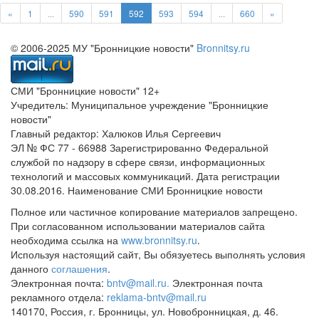
«
1
...
590
591
592
593
594
...
660
»
© 2006-2025 МУ "Бронницкие новости"
Bronnitsy.ru
СМИ "Бронницкие новости" 12+
Учредитель: Муниципальное учреждение "Бронницкие
новости"
Главный редактор: Халюков Илья Сергеевич
ЭЛ № ФС 77 - 66988 Зарегистрированно Федеральной
службой по надзору в сфере связи, информационных
технологий и массовых коммуникаций. Дата регистрации
30.08.2016. Наименование СМИ Бронницкие новости
Полное или частичное копирование материалов запрещено.
При согласованном использовании материалов сайта
необходима ссылка на
www.bronnitsy.ru
.
Используя настоящий сайт, Вы обязуетесь выполнять условия
данного
соглашения
.
Электронная почта:
bntv@mail.ru.
Электронная почта
рекламного отдела:
reklama-bntv@mail.ru
140170, Россия, г. Бронницы, ул. Новобронницкая, д. 46.