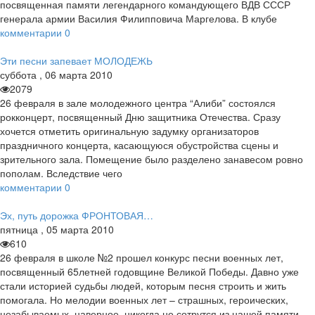
посвященная памяти легендарного командующего ВДВ СССР
генерала армии Василия Филипповича Маргелова. В клубе
комментарии
0
Эти песни запевает МОЛОДЕЖЬ
суббота
,
06
марта
2010
2079
26 февраля в зале молодежного центра “Алиби” состоялся
рокконцерт, посвященный Дню защитника Отечества. Сразу
хочется отметить оригинальную задумку организаторов
праздничного концерта, касающуюся обустройства сцены и
зрительного зала. Помещение было разделено занавесом ровно
пополам. Вследствие чего
комментарии
0
Эх, путь дорожка ФРОНТОВАЯ…
пятница
,
05
марта
2010
610
26 февраля в школе №2 прошел конкурс песни военных лет,
посвященный 65летней годовщине Великой Победы. Давно уже
стали историей судьбы людей, которым песня строить и жить
помогала. Но мелодии военных лет – страшных, героических,
незабываемых, наверное, никогда не сотрутся из нашей памяти.