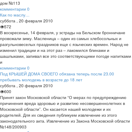
дом №113
комментарии
0
Как по маслу…
суббота
,
20
февраля
2010
572
В воскресенье, 14 февраля, у эстрады на Бельском бронничане
провожали зиму. Масленица – один из самых хлебосольных и
разгульновеселых праздников еще с языческих времен. Народ не
изменил традиции и на этот раз – лакомился блинами и
шашлыками, запивал все это соответствующими погоде напитками
и
комментарии
0
Под КРЫШЕЙ ДОМА СВОЕГО обязана теперь после 23.00
пребывать молодежь в возрасте до 18 лет
суббота
,
20
февраля
2010
600
Принят закон Московской области “О мерах по предупреждению
причинения вреда здоровью и развитию несовершеннолетних в
Московской области”. Он касается нашей молодежи и их
родителей. Для их сведения публикуем извлечение из этого
законодательного акта. Извлечение из Закона Московской области
№148/200903