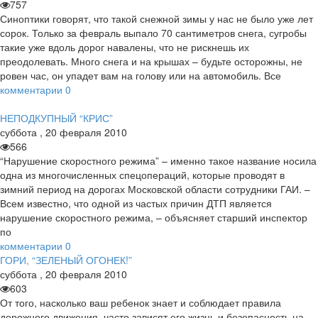
757
Синоптики говорят, что такой снежной зимы у нас не было уже лет
сорок. Только за февраль выпало 70 сантиметров снега, сугробы
такие уже вдоль дорог навалены, что не рискнешь их
преодолевать. Много снега и на крышах – будьте осторожны, не
ровен час, он упадет вам на голову или на автомобиль. Все
комментарии
0
НЕПОДКУПНЫЙ “КРИС”
суббота
,
20
февраля
2010
566
“Нарушение скоростного режима” – именно такое название носила
одна из многочисленных спецопераций, которые проводят в
зимний период на дорогах Московской области сотрудники ГАИ. –
Всем известно, что одной из частых причин ДТП является
нарушение скоростного режима, – объясняет старший инспектор
по
комментарии
0
ГОРИ, “ЗЕЛЕНЫЙ ОГОНЕК!”
суббота
,
20
февраля
2010
603
От того, насколько ваш ребенок знает и соблюдает правила
дорожного движения, часто зависят его жизнь и безопасность на