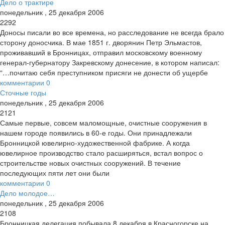
Дело о трактире
понедельник
,
25
декабря
2006
2292
Доносы писали во все времена, но расследование не всегда брало
сторону доносчика. В мае 1851 г. дворянин Петр Эльмастов,
проживавший в Бронницах, отправил московскому военному
генерал-губернатору Закревскому донесение, в котором написал:
“…почитаю себя преступником присяги не донести об ущербе
комментарии
0
Сточные годы
понедельник
,
25
декабря
2006
2121
Самые первые, совсем маломощные, очистные сооружения в
нашем городе появились в 60-е годы. Они принадлежали
Бронницкой ювелирно-художественной фабрике. А когда
ювелирное производство стало расширяться, встал вопрос о
строительстве новых очистных сооружений. В течение
последующих пяти лет они были
комментарии
0
Дело молодое…
понедельник
,
25
декабря
2006
2108
Бронницкая делегация побывала 8 декабря в Красногорске на