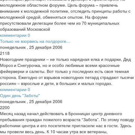
молодежном областном форуме. Цель форума – привлечь
внимание к молодежной политике, отследить принципы работы с
молодежной средой, обменяться опытом. На форуме
присутствовали делегации более чем из 70 муниципальных
образований Московской
комментарии
0
Только не взорвись на полдороге…
понедельник
,
25
декабря
2006
2118
Новогодние праздники – не только нарядная елка и подарки, Дед
Мороз и Снегурочка, но и особо любимые всеми красочные
фейерверки и салюты. Вот только у последних есть своя темная
сторона. Ежегодно от взрывов новогодних петард страдают тысячи
россиян – взрослые и дети, в больших и малых городах.
комментарии
0
Один день "Заботы"
понедельник
,
25
декабря
2006
2200
Месяц назад начал действовать в Бронницах центр дневного
пребывания граждан пожилого возраста “Забота”. По этому поводу
работники центра и его посетители пригласили нас в гости. Здесь
мы провели весь день. К 10 часам утра все ветераны,