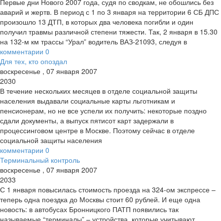
Первые дни Нового 2007 года, судя по сводкам, не обошлись без
аварий и жертв. В период с 1 по 3 января на территории 6 СБ ДПС
произошло 13 ДТП, в которых два человека погибли и один
получил травмы различной степени тяжести. Так, 2 января в 15.30
на 132-м км трассы “Урал” водитель ВАЗ-21093, следуя в
комментарии
0
Для тех, кто опоздал
воскресенье
,
07
января
2007
2030
В течение нескольких месяцев в отделе социальной защиты
населения выдавали социальные карты льготникам и
пенсионерам, но не все успели их получить: некоторые поздно
сдали документы, а выпуск пятисот карт задержали в
процессинговом центре в Москве. Поэтому сейчас в отделе
социальной защиты населения
комментарии
0
Терминальный контроль
воскресенье
,
07
января
2007
2033
С 1 января повысилась стоимость проезда на 324-ом экспрессе –
теперь одна поездка до Москвы стоит 60 рублей. И еще одна
новость: в автобусах Бронницкого ПАТП появились так
называемые “терминалы” – устройства, которые учитывают