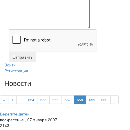
Войти
Регистрация
Новости
«
1
...
654
655
656
657
658
659
660
»
Берегите детей
воскресенье
,
07
января
2007
2143