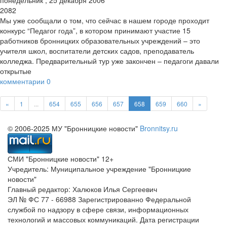
понедельник
,
25
декабря
2006
2082
Мы уже сообщали о том, что сейчас в нашем городе проходит
конкурс “Педагог года”, в котором принимают участие 15
работников бронницких образовательных учреждений – это
учителя школ, воспитатели детских садов, преподаватель
колледжа. Предварительный тур уже закончен – педагоги давали
открытые
комментарии
0
«
1
...
654
655
656
657
658
659
660
»
© 2006-2025 МУ "Бронницкие новости"
Bronnitsy.ru
СМИ "Бронницкие новости" 12+
Учредитель: Муниципальное учреждение "Бронницкие
новости"
Главный редактор: Халюков Илья Сергеевич
ЭЛ № ФС 77 - 66988 Зарегистрированно Федеральной
службой по надзору в сфере связи, информационных
технологий и массовых коммуникаций. Дата регистрации