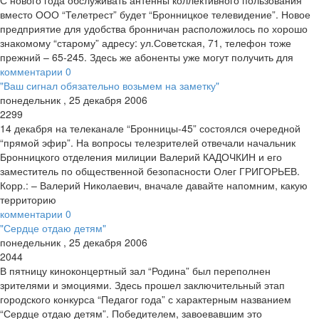
С нового года обслуживать антенны коллективного пользования
вместо ООО “Телетрест” будет “Бронницкое телевидение”. Новое
предприятие для удобства бронничан расположилось по хорошо
знакомому “старому” адресу: ул.Советская, 71, телефон тоже
прежний – 65-245. Здесь же абоненты уже могут получить для
комментарии
0
"Ваш сигнал обязательно возьмем на заметку"
понедельник
,
25
декабря
2006
2299
14 декабря на телеканале “Бронницы-45” состоялся очередной
“прямой эфир”. На вопросы телезрителей отвечали начальник
Бронницкого отделения милиции Валерий КАДОЧКИН и его
заместитель по общественной безопасности Олег ГРИГОРЬЕВ.
Корр.: – Валерий Николаевич, вначале давайте напомним, какую
территорию
комментарии
0
"Сердце отдаю детям"
понедельник
,
25
декабря
2006
2044
В пятницу киноконцертный зал “Родина” был переполнен
зрителями и эмоциями. Здесь прошел заключительный этап
городского конкурса “Педагог года” с характерным названием
“Сердце отдаю детям”. Победителем, завоевавшим это