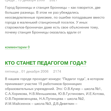
Город Бронницы и станция Бронницы – как говорится, две
большие разницы. В этом не раз убеждались
неосведомленные приезжие, по ошибке попадавшие вместо
города в маленький станционный поселок. У иных
старожилов-бронничан даже есть свое объяснение тому,
почему станция Бронницы оказалась вдали от
комментарии
0
КТО СТАНЕТ ПЕДАГОГОМ ГОДА?
пятница
,
01
декабря
2006
2174
В нашем городе проходит конкурс “Педагог года”, в котором
принимают участие 15 работников бронницких
образовательных учреждений. Это: О.В.Кучер – школа №1,
С.А.Хорикова, Н.В.Меньшикова, Ю.В.Густинович, И.Е.Котова,
О.В.Перевезенцева, Н.А.Путинцева – школа №2,
И.М.Майсеенок – школа №3, Д.В.Девяткин –