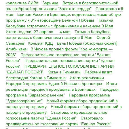
коллектива ЛИРА
Зарница
Встреча в благотворительной
волонтёрской организации "Золотые сердца"
Подготовка к 9
мая
Единая Россия в Бронницах подготовила масштабную
программу к 81-й годовщине Великой Победы
Татьяна
Карзубова встретилась с бронничанами накануне 9 Мая
Итоги недели: 27 апреля — 4 мая
Татьяна Карзубова
встретилась с бронничанами накануне 9 Мая
Сергей
Свинарев
Концерт КДЦ
День Победы (обзорный сюжет)
Алиби квиз
В Чехове прошёл форум "Код комфорта —
2026"
Предварительное голосование партии "Единая
Россия"
Предварительное голосование партии "Единая
Россия"
ПРЕДВАРИТЕЛЬНОЕ ГОЛОСОВАНИЕ ПАРТИИ
"ЕДИНАЯ РОССИЯ"
Коган в Гимназии
Рабочий визит
Александра Когана в Гимназию
Итоги реализации
Народной программы Единой России в Бронницах
Итоги
реализации народной программы в Бронницах
Народная
программа "Здравоохранение"
Народная программа
"Здравоохранение"
Новый формат сбора предложений в
народную программу
Новый формат сбора предложений в
народную программу
Стартовало предварительное
голосование партии "Единая Россия"
Стартовало
предварительное голосование партии "Единая Россия"