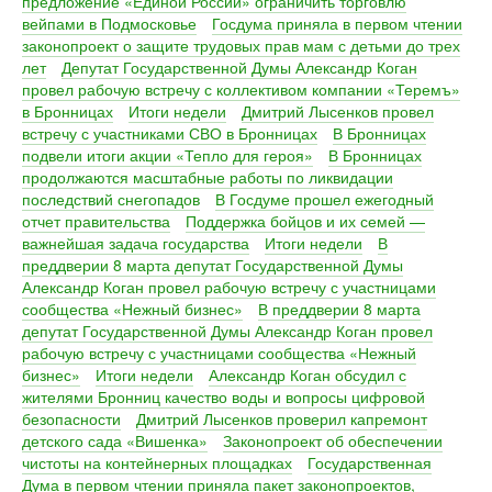
предложение «Единой России» ограничить торговлю
вейпами в Подмосковье
Госдума приняла в первом чтении
законопроект о защите трудовых прав мам с детьми до трех
лет
Депутат Государственной Думы Александр Коган
провел рабочую встречу с коллективом компании «Теремъ»
в Бронницах
Итоги недели
Дмитрий Лысенков провел
встречу с участниками СВО в Бронницах
В Бронницах
подвели итоги акции «Тепло для героя»
В Бронницах
продолжаются масштабные работы по ликвидации
последствий снегопадов
В Госдуме прошел ежегодный
отчет правительства
Поддержка бойцов и их семей —
важнейшая задача государства
Итоги недели
В
преддверии 8 марта депутат Государственной Думы
Александр Коган провел рабочую встречу с участницами
сообщества «Нежный бизнес»
В преддверии 8 марта
депутат Государственной Думы Александр Коган провел
рабочую встречу с участницами сообщества «Нежный
бизнес»
Итоги недели
Александр Коган обсудил с
жителями Бронниц качество воды и вопросы цифровой
безопасности
Дмитрий Лысенков проверил капремонт
детского сада «Вишенка»
Законопроект об обеспечении
чистоты на контейнерных площадках
Государственная
Дума в первом чтении приняла пакет законопроектов,