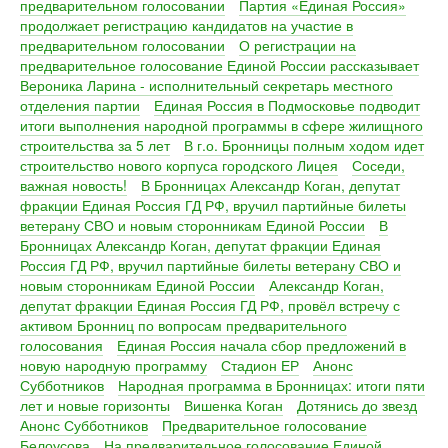
предварительном голосовании
Партия «Единая Россия»
продолжает регистрацию кандидатов на участие в
предварительном голосовании
О регистрации на
предварительное голосование Единой России рассказывает
Вероника Ларина - исполнительный секретарь местного
отделения партии
Единая Россия в Подмосковье подводит
итоги выполнения народной программы в сфере жилищного
строительства за 5 лет
В г.о. Бронницы полным ходом идет
строительство нового корпуса городского Лицея
Соседи,
важная новость!
В Бронницах Александр Коган, депутат
фракции Единая Россия ГД РФ, вручил партийные билеты
ветерану СВО и новым сторонникам Единой России
В
Бронницах Александр Коган, депутат фракции Единая
Россия ГД РФ, вручил партийные билеты ветерану СВО и
новым сторонникам Единой России
Александр Коган,
депутат фракции Единая Россия ГД РФ, провёл встречу с
активом Бронниц по вопросам предварительного
голосования
Единая Россия начала сбор предложений в
новую народную программу
Стадион ЕР
Анонс
Субботников
Народная программа в Бронницах: итоги пяти
лет и новые горизонты
Вишенка Коган
Дотянись до звезд
Анонс Субботников
Предварительное голосование
Белоусова
На предварительное голосование Единой