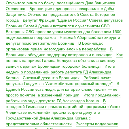
Открытого ринга по боксу, посвящённого Дню Защитника
Отечества
Бронницкие единороссы поздравили с Днём
Защитника Отечества представителей Совета Ветеранов
города
Депутат Фракции "Единая Россия" Совета депутатов
Бронниц Сергей Дуенин встретился с участником СВО
Ветераны СВО провели уроки мужества для более чем 1500
подмосковных подростков
Николай Аберясев: как хирург и
депутат помогает жителям Бронниц
В Бронницах
организован приём новогодних ёлок на переработку
В
Бронницах обсудили поддержку ветеранов и инвалидов
Как
попасть на прием: Галина Белоусова объяснила систему
записи к врачам Бронницкой городской больницы
Итоги
недели о проделанной работе депутата ГД Александра
Когана
Снежный десант в Бронницах
Рабочий визит
депутата Госдумы в "Автомобильно-дорожный колледж"
В
Единой России есть люди, для которых слово «долг» — не
просто понятие, а жизненный принцип
Итоги проделанной
работы команды депутата ГД Александра Когана
В
городской Гимназии в рамках партийной программы «Успех
V единстве поколений» прошла встреча депутата
Государственной Думы Александра Когана с
представителями общественности
Эксперты поддержали