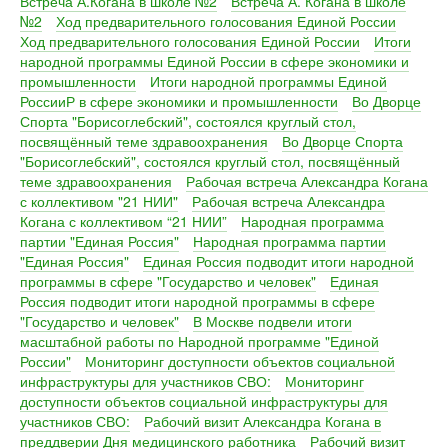
Встреча А.Когана в школе №2
Встреча А. Когана в школе
№2
Ход предварительного голосования Единой России
Ход предварительного голосования Единой России
Итоги
народной программы Единой России в сфере экономики и
промышленности
Итоги народной программы Единой
РоссииР в сфере экономики и промышленности
Во Дворце
Спорта "Борисоглебский", состоялся круглый стол,
посвящённый теме здравоохранения
Во Дворце Спорта
"Борисоглебский", состоялся круглый стол, посвящённый
теме здравоохранения
Рабочая встреча Александра Когана
с коллективом "21 НИИ"
Рабочая встреча Александра
Когана с коллективом “21 НИИ”
Народная программа
партии "Единая Россия"
Народная программа партии
"Единая Россия"
Единая Россия подводит итоги народной
программы в сфере "Государство и человек"
Единая
Россия подводит итоги народной программы в сфере
"Государство и человек"
В Москве подвели итоги
масштабной работы по Народной программе "Единой
России"
Мониторинг доступности объектов социальной
инфраструктуры для участников СВО:
Мониторинг
доступности объектов социальной инфраструктуры для
участников СВО:
Рабочий визит Александра Когана в
преддверии Дня медицинского работника
Рабочий визит