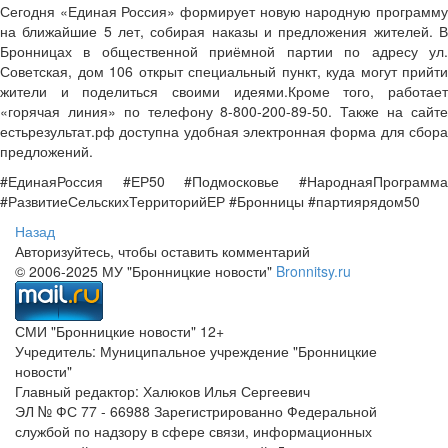
Сегодня «Единая Россия» формирует новую народную программу
на ближайшие 5 лет, собирая наказы и предложения жителей. В
Бронницах в общественной приёмной партии по адресу ул.
Советская, дом 106 открыт специальный пункт, куда могут прийти
жители и поделиться своими идеями.Кроме того, работает
«горячая линия» по телефону 8-800-200-89-50. Также на сайте
естьрезультат.рф доступна удобная электронная форма для сбора
предложений.
#ЕдинаяРоссия #ЕР50 #Подмосковье #НароднаяПрограмма
#РазвитиеСельскихТерриторийЕР #Бронницы #партиярядом50
Назад
Авторизуйтесь, чтобы оставить комментарий
© 2006-2025 МУ "Бронницкие новости"
Bronnitsy.ru
СМИ "Бронницкие новости" 12+
Учредитель: Муниципальное учреждение "Бронницкие
новости"
Главный редактор: Халюков Илья Сергеевич
ЭЛ № ФС 77 - 66988 Зарегистрированно Федеральной
службой по надзору в сфере связи, информационных