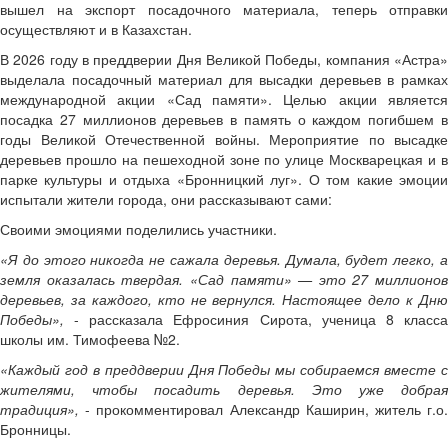
вышел на экспорт посадочного материала, теперь отправки
осуществляют и в Казахстан.
В 2026 году в преддверии Дня Великой Победы, компания «Астра»
выделала посадочный материал для высадки деревьев в рамках
международной акции «Сад памяти». Целью акции является
посадка 27 миллионов деревьев в память о каждом погибшем в
годы Великой Отечественной войны. Мероприятие по высадке
деревьев прошло на пешеходной зоне по улице Москварецкая и в
парке культуры и отдыха «Бронницкий луг». О том какие эмоции
испытали жители города, они рассказывают сами:
Своими эмоциями поделились участники.
«Я до этого никогда не сажала деревья. Думала, будет легко, а
земля оказалась твердая. «Сад памяти» — это 27 миллионов
деревьев, за каждого, кто не вернулся. Настоящее дело к Дню
Победы»,
- рассказала Ефросиния Сирота, ученица 8 класса
школы им. Тимофеева №2.
«Каждый год в преддверии Дня Победы мы собираемся вместе с
жителями, чтобы посадить деревья. Это уже добрая
традиция»,
- прокомментировал Александр Каширин, житель г.о.
Бронницы.