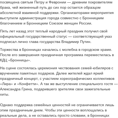
посвящена святым Петру и Февронии — древним покровителям
брака, чей жизненный путь до сих пор остается образцом
абсолютной взаимной поддержки. Организаторами мероприятия
выступили администрация города совместно с Бронницким
благочинием и Бронницким Союзом женщин России.
Пять лет назад этот теплый народный праздник получил свой
официальный государственный статус — соответствующий указ
подписал лично глава государства Владимир Путин.
Торжества в Бронницах начались с молебна в городском храме.
После его завершения праздничная программа переместилась в
КДЦ «Бронницы».
На сцене состоялась церемония чествования семей-юбиляров с
вручением памятных подарков. Далее жителей ждал яркий
праздничный концерт, с участием хореографических коллективов
«Лира» и «Конфетти». А так же выступление специального гостя —
Александра Грина, подарившего зрителям свои зажигательные
хиты.
Однако поддержка семейных ценностей не ограничивается лишь
этим праздничным днем. Чтобы эти ценности воплощались в
реальные дела, а не оставались просто словами, в Бронницах