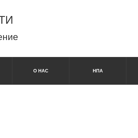
ТИ
ение
О НАС
НПА