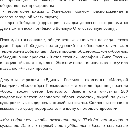
общественных пространства:
- территория рядом с Успенским храмом, расположенная в
северо-западной части округа;
- парк «Победы» (территория высадки деревьев ветеранами ко
Дню памяти всех погибших в Великую Отечественную войну).
Пока идёт голосование, общественные активисты не сидят сложа
руки. Парк «Победы», претендующий на обновление, уже стал
территорией добрых дел. Здесь прошли общегородской субботник,
объединившие проекты «Чистая страна», марафон «Сила России»
и акцию «Чистая неделя». Экологическая инициатива получила
название «Чистый пробег».
Депутаты фракции «Единой России», активисты «Молодой
Гвардии», «Волонтёры Подмосковья» и жители Бронниц провели
уборку вокруг озера Бельского. Вместе они очистили 200
квадратных метров лесопарка: убрали сухостой, вырубили дикие
кустарники, ликвидировали стихийные свалки. Спиленные ветки не
вывозили, а сразу переработали в щепу с помощью дробилки.
«Мы собрались, чтобы очистить парк 'Победа' от мусора и
сухостоя. Это не первый наш субботник здесь, и состояние