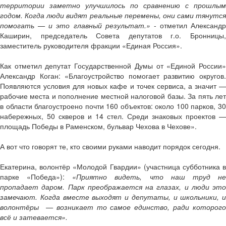
территории заметно улучшилось по сравнению с прошлым
годом. Когда люди видят реальные перемены, они сами тянутся
помогать — и это главный результат.»
- отметил Александр
Каширин, председатель Совета депутатов г.о. Бронницы,
заместитель руководителя фракции «Единая Россия».
Как отметил депутат Государственной Думы от «Единой России»
Александр Коган: «Благоустройство помогает развитию округов.
Появляются условия для новых кафе и точек сервиса, а значит —
рабочие места и пополнение местной налоговой базы. За пять лет
в области благоустроено почти 160 объектов: около 100 парков, 30
набережных, 50 скверов и 14 стел. Среди знаковых проектов —
площадь Победы в Раменском, бульвар Чехова в Чехове».
А вот что говорят те, кто своими руками наводит порядок сегодня.
Екатерина, волонтёр «Молодой Гвардии» (участница субботника в
парке «Победа»):
«Приятно видеть, что наш труд н
пропадает даром. Парк преображается на глазах, и люди это
замечают. Когда вместе выходят и депутаты, и школьники, и
волонтёры — возникает то самое единство, ради которого
всё и затевается».