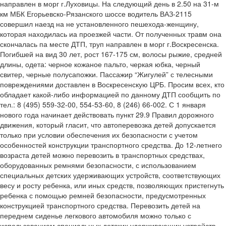
направлен в морг г.Луховицы. На следующий день в 2.50 на 31-м
км МБК Егорьевско-Рязанского шоссе водитель ВАЗ-2115
совершил наезд на не установленного пешехода-женщину,
которая находилась иа проезжей части. От полученных травм она
скончалась па месте ДТП, труп направлен в морг г.Воскресенска.
Погибшей на вид 30 лет, рост 167-175 см, волосы рыжие, средней
длины, одета: черное кожаное пальто, черкая юбка, черный
свитер, черные полусапожки. Пассажир “Жигулей” с телесными
повреждениями доставлен в Воскресенскую ЦРБ. Просим всех, кто
обладает какой-либо информацией по данному ДТП сообщить по
тел.: 8 (495) 559-32-00, 554-53-60, 8 (246) 66-002. С 1 января
нового года начинает действовать пункт 29.9 Правил дорожного
движения, который гласит, что автоперевозка детей допускается
только при условии обеспечения их безопасности с учетом
особенностей конструкции транспортного средства. До 12-летнего
возраста детей можно перевозить в транспортных средствах,
оборудованных ремнями безопасности, с использованием
специальных детских удерживающих устройств, соответствующих
весу и росту ребенка, или иных средств, позволяющих пристегнуть
ребенка с помощью ремней безопасности, предусмотренных
конструкцией транспортного средства. Перевозить детей на
переднем сиденье легкового автомобиля можно только с
использованием специальных детских удерживающих устройств.