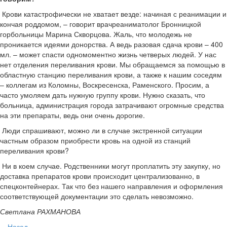
­ Крови катастрофически не хватает везде: начиная с реанимации и
кончая роддомом, – говорит врач­реаниматолог Бронницкой
горбольницы Марина Скворцова.­ Жаль, что молодежь не
проникается идеями донорства. А ведь разовая сдача крови – 400
мл. – может спасти одномоментно жизнь четверых людей. У нас
нет отделения переливания крови. Мы обращаемся за помощью в
областную станцию переливания крови, а также к нашим соседям
– коллегам из Коломны, Воскресенска, Раменского. Просим, а
часто умоляем дать нужную группу крови. Нужно сказать, что
больница, администрация города затрачивают огромные средства
на эти препараты, ведь они очень дорогие.
­ Люди спрашивают, можно ли в случае экстренной ситуации
частным образом приобрести кровь на одной из станций
переливания крови?
­ Ни в коем случае. Родственники могут проплатить эту закупку, но
доставка препаратов крови происходит централизованно, в
спецконтейнерах. Так что без нашего направления и оформления
соответствующей документации это сделать невозможно.
Светлана РАХМАНОВА
Назад