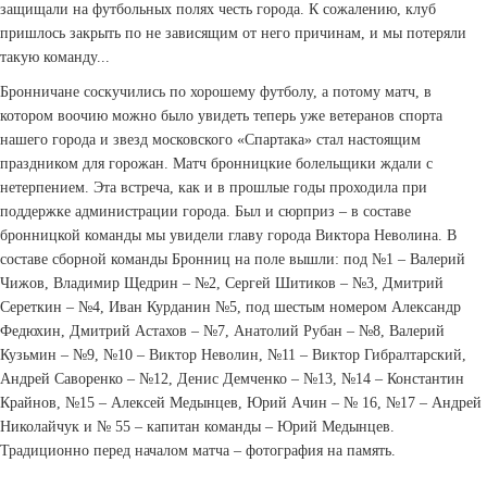
защищали на футбольных полях честь города. К сожалению, клуб
пришлось закрыть по не зависящим от него причинам, и мы потеряли
такую команду...
Бронничане соскучились по хорошему футболу, а потому матч, в
котором воочию можно было увидеть теперь уже ветеранов спорта
нашего города и звезд московского «Спартака» стал настоящим
праздником для горожан. Матч бронницкие болельщики ждали с
нетерпением. Эта встреча, как и в прошлые годы проходила при
поддержке администрации города. Был и сюрприз – в составе
бронницкой команды мы увидели главу города Виктора Неволина. В
составе сборной команды Бронниц на поле вышли: под №1 – Валерий
Чижов, Владимир Щедрин – №2, Сергей Шитиков – №3, Дмитрий
Сереткин – №4, Иван Курданин №5, под шестым номером ­Александр
Федюхин, Дмитрий Астахов – №7, Анатолий Рубан – №8, Валерий
Кузьмин – №9, №10 – Виктор Неволин, №11 – Виктор Гибралтарский,
Андрей Саворенко – №12, Денис Демченко – №13, №14 – Константин
Крайнов, №15 – Алексей Медынцев, Юрий Ачин – № 16, №17 – Андрей
Николайчук и № 55 – капитан команды – Юрий Медынцев.
Традиционно перед началом матча – фотография на память.