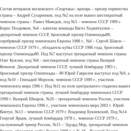
Состав ветеранов московского «Спартака»: вратарь – призер первенства
страны – Андрей Сухарников, под №2 на поле вышел шестикратный
чемпион страны – Рамиз Мамедов, под №3 – чемпион СССР 1989 г.
Борис Поздняков, №4 – капитан команды Вагиз Хидиятуллин –
двукратный чемпион СССР, бронзовый призер Олимпиады­80,
серебряный призер чемпионата Европы 1988 г., №6 – Сергей Шавло –
чемпион СССР 1979 г., обладатель кубка СССР 1986 года, бронзовый
призер Олимпиады­80. Под №7 выступал трехкратный чемпион страны
Олег Кужлев, под №8 – шестикратный чемпион страны Валерий
Кечинов. Двукратный чемпион СССР, лучший бомбардир 1983 г.,
бронзовый призер Олимпиады – 80 Юрий Гаврилов выступал под №9, а
под №10 – Геннадий Морозов, чемпион СССР 1989 г., участник
чемпионата мира 1986 г. Под №11 на поле центрального стадиона вышел
трехкратный чемпион страны, лучший бомбардир чемпионата СССР
1990 г. Валерий Шмаров, №20 – трехкратный чемпион России, участник
чемпионата Европы 1996 г., участник чемпионата мира 2002 г. Юрий
Ковтун, №13 – чемпион СССР 1979 г. Владимир Букиевский, Под №14
Георгий Ярцев, лучший бомбардир 1978 г., чемпион СССР 1979 г.,
заслуженный тренер России, №15 – Эдуард Мор, трехкратный чемпион