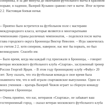
соперника, и за две минуты до окончания футбольного матча в красивом
порыве, в падении, Валерий Кузьмин сравнял счет в матче. Итог встречи
2:2. Настоящая боевая ничья.
–
Приятно было встретится на футбольном поле с мастерами
международного класса, которые являются и многократными
чемпионами страны различных чемпионатов, – поделился после матча
глава городского округа Бронницы Виктор Неволин. – Игра закончилась
со счетом 2:2, хотя соперник, наверное, нас мог бы порвать, но был
великодушен. Спасибо им.
–
Было время, когда мы каждый год приезжали в Бронницы, – говорит
ветеран московского футбольного клуба «Спартак», заслуженный тренер
России Георгий Ярцев. – В этом году бронницкому клубу «Фабус» 20
лет. Хочу сказать, что эта футбольная команда в свое время была
знаменита тем, что в ней играли спартаковские выпускники. Один из
моих учеников – вратарь Валерий Чижов играет за сборную команду
ветеранов г.Бронницы.
–
Очень приятно, что нас, ветеранов «Спартака», не забывает ваш
гостеприимный город, – сказал ветеран московского футбольного клуба