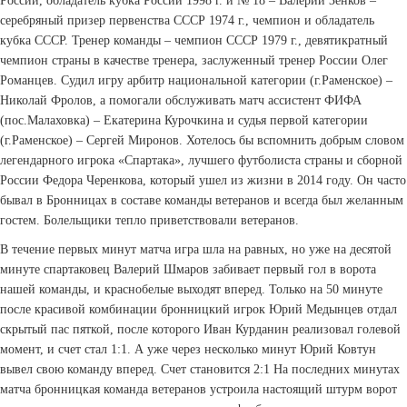
России, обладатель кубка России 1998 г. и № 18 – Валерий Зенков –
серебряный призер первенства СССР 1974 г., чемпион и обладатель
кубка СССР. Тренер команды – чемпион СССР 1979 г., девятикратный
чемпион страны в качестве тренера, заслуженный тренер России Олег
Романцев. Судил игру арбитр национальной категории (г.Раменское) –
Николай Фролов, а помогали обслуживать матч ассистент ФИФА
(пос.Малаховка) – Екатерина Курочкина и судья первой категории
(г.Раменское) – Сергей Миронов. Хотелось бы вспомнить добрым словом
легендарного игрока «Спартака», лучшего футболиста страны и сборной
России Федора Черенкова, который ушел из жизни в 2014 году. Он часто
бывал в Бронницах в составе команды ветеранов и всегда был желанным
гостем. Болельщики тепло приветствовали ветеранов.
В течение первых минут матча игра шла на равных, но уже на десятой
минуте спартаковец Валерий Шмаров забивает первый гол в ворота
нашей команды, и красно­белые выходят вперед. Только на 50 минуте
после красивой комбинации бронницкий игрок Юрий Медынцев отдал
скрытый пас пяткой, после которого Иван Курданин реализовал голевой
момент, и счет стал 1:1. А уже через несколько минут Юрий Ковтун
вывел свою команду вперед. Счет становится 2:1 На последних минутах
матча бронницкая команда ветеранов устроила настоящий штурм ворот