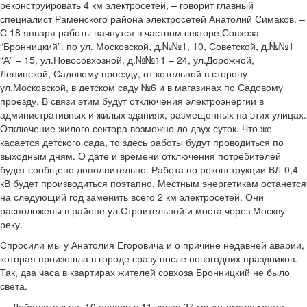
реконструировать 4 км электросетей, – говорит главный
специалист Раменского района электросетей Анатолий Симаков. –
С 18 января работы начнутся в частном секторе Совхоза
“Бронницкий”: по ул. Московской, д.№№1, 10, Советской, д.№№1
“А” – 15, ул.Новосовхозной, д.№№11 – 24, ул.Дорожной,
Ленинской, Садовому проезду, от котельной в сторону
ул.Московской, в детском саду №6 и в магазинах по Садовому
проезду. В связи этим будут отключения электроэнергии в
административных и жилых зданиях, размещенных на этих улицах.
Отключение жилого сектора возможно до двух суток. Что же
касается детского сада, то здесь работы будут проводиться по
выходным дням. О дате и времени отключения потребителей
будет сообщено дополнительно. Работа по реконструкции ВЛ-0,4
кВ будет производиться поэтапно. Местным энергетикам останется
на следующий год заменить всего 2 км электросетей. Они
расположены в районе ул.Строительной и моста через Москву-
реку.
Спросили мы у Анатолия Егоровича и о причине недавней аварии,
которая произошла в городе сразу после новогодних праздников.
Так, два часа в квартирах жителей совхоза Бронницкий не было
света.
— Действительно, 10 января в 11 часов 27 минут имело место