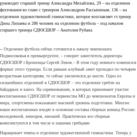
руководит старший тренер Александра Михайлова, 29 – на отделении
фехтования во главе с тренером Александром Рассыхиным, 136 – на
отделении художественной гимнастики, которое возглавляет ст.тренер
Дина Липаева и 286 человек на отделении футбола – под началом
старшего тренера СДЮСШОР – Анатолия Рубана.
–
Отделение футбола сейчас готовится к началу чемпионата
Подмосоковья в премьер­группе, – говорит заместитель директора
СДЮСШОР г.Бронницы Сергей Левов.– В этом году немного изменился
формат этого турнира. Если раньше клубный зачет проходил по четырем
возрастным категориям, то сейчас увеличился до шести. Одно из
сильнейших отделений в СДЮСШОР – это отделение гребли на
байдарках и каноэ. На соревнованиях, в которых принимают участие
воспитанники СДЮСШОР от первенства МО до чемпионатов Европы и
мира, спортсмены показывают высокий уровень подготовки. Многие
наши воспитанники входят в основные составы сборных команд России:
молодежной, юниоров, юношей. Практически все сборные
комплектуются в том числе и нашими гребцами.
Наращивает темпы и отделение художественной гимнастики. Теперь у