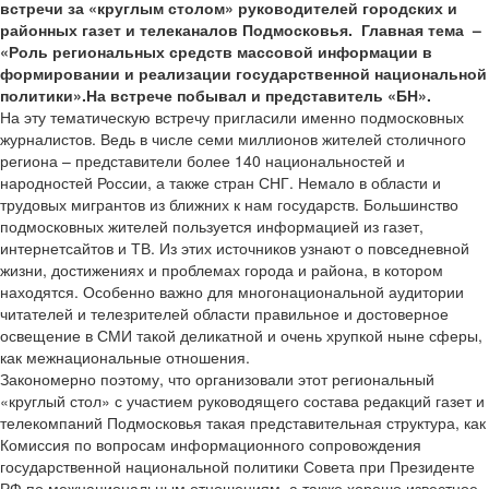
встречи за «круглым столом» руководителей городских и
районных газет и телеканалов Подмосковья. Главная тема –
«Роль региональных средств массовой информации в
формировании и реализации государственной национальной
политики».На встрече побывал и представитель «БН».
На эту тематическую встречу пригласили именно подмосковных
журналистов. Ведь в числе семи миллионов жителей столичного
региона – представители более 140 национальностей и
народностей России, а также стран СНГ. Немало в области и
трудовых мигрантов из ближних к нам государств. Большинство
подмосковных жителей пользуется информацией из газет,
интернет­сайтов и ТВ. Из этих источников узнают о повседневной
жизни, достижениях и проблемах города и района, в котором
находятся. Особенно важно для многонациональной аудитории
читателей и телезрителей области правильное и достоверное
освещение в СМИ такой деликатной и очень хрупкой ныне сферы,
как межнациональные отношения.
Закономерно поэтому, что организовали этот региональный
«круглый стол» с участием руководящего состава редакций газет и
телекомпаний Подмосковья такая представительная структура, как
Комиссия по вопросам информационного сопровождения
государственной национальной политики Совета при Президенте
РФ по межнациональным отношениям, а также хорошо известное