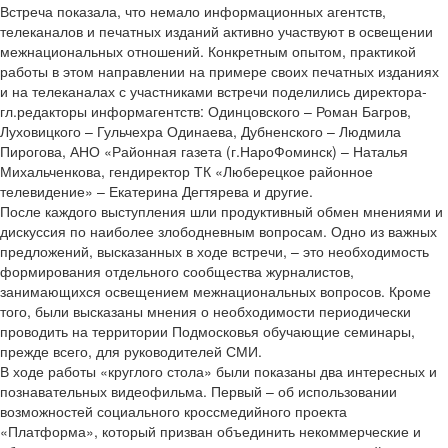
Встреча показала, что немало информационных агентств,
телеканалов и печатных изданий активно участвуют в освещении
межнациональных отношений. Конкретным опытом, практикой
работы в этом направлении на примере своих печатных изданиях
и на телеканалах с участниками встречи поделились директора­
гл.редакторы информагентств: Одинцовского – Роман Багров,
Луховицкого – Гульчехра Одинаева, Дубненского – Людмила
Пирогова, АНО «Районная газета (г.Наро­Фоминск) – Наталья
Михальченкова, гендиректор ТК «Люберецкое районное
телевидение» – Екатерина Дегтярева и другие.
После каждого выступления шли продуктивный обмен мнениями и
дискуссия по наиболее злободневным вопросам. Одно из важных
предложений, высказанных в ходе встречи, – это необходимость
формирования отдельного сообщества журналистов,
занимающихся освещением межнациональных вопросов. Кроме
того, были высказаны мнения о необходимости периодически
проводить на территории Подмосковья обучающие семинары,
прежде всего, для руководителей СМИ.
В ходе работы «круглого стола» были показаны два интересных и
познавательных видеофильма. Первый – об использовании
возможностей социального кросс­медийного проекта
«Платформа», который призван объединить некоммерческие и