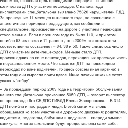
Напомню, основная цель проводимой операции – снижение
количества ДТП с участием пешеходов. С начала года
инспекторами спецбатальона выявлено 75620 нарушителей ПДД.
За прошедшие 11 месяцев нынешнего года, по сравнению с
аналогичным периодом предыдущего, как сообщили в
спецбатальоне, происшествий на дороге с участием пешеходов
стало меньше. Если в прошлом году их было 110, и при этом
погибло 53 человека и 71­ ранено , то в 2009­м эти показатели
соответственно составляют – 84, 38 и 50. Также снизилось число
ДТП с участием детей­пешеходов. Меньше стало ДТП,
произошедших по вине пешеходов, переходивших проезжую часть
в неустановленном месте. Что касается ДТП на пешеходных
переходах по вине водителей, то здесь совсем иная картина: в
этом году они выросли почти вдвое. Иные лихачи никак не хотят
уважать “зебру”.
– За прошедший период 2009 года на территории обслуживания
нашего спецбатальона произошло 5050 ДТП, – говорит инспектор
по пропаганде 6­го СБ ДПС ГИБДД Елена Жаворонкова. – В 314
ДТП погибли и пострадали люди. В этой связи мы вновь
обращаемся ко всем участникам дорожного движения: родителям,
водителям, педагогам, бабушкам и дедушкам – впереди зимние
каникулы, многие школьники будут предоставлены сами себе.