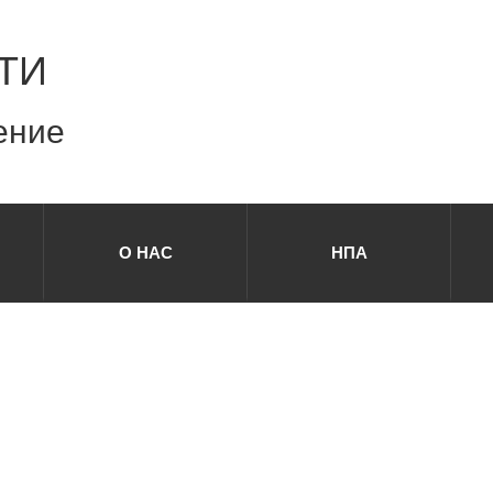
ТИ
ение
О НАС
НПА