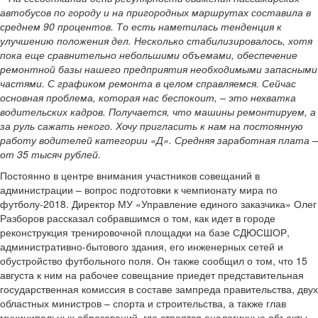
автобусов по городу и на пригородных маршрутах составила в
среднем 90 процентов. То есть наметилась тенденция к
улучшению положения дел. Несколько стабилизировалось, хотя
пока еще сравнительно небольшими объемами, обеспечение
ремонтной базы нашего предприятия необходимыми запасными
частями. С графиком ремонта в целом справляемся. Сейчас
основная проблема, которая нас беспокоит, – это нехватка
водительских кадров. Получается, что машины ремонтируем, а
за руль сажать некого. Хочу пригласить к нам на постоянную
работу водителей категории «Д». Средняя заработная плата –
от 35 тысяч рублей.
Постоянно в центре внимания участников совещаний в
администрации – вопрос подготовки к чемпионату мира по
футболу-2018. Директор МУ «Управление единого заказчика» Олег
Разборов рассказал собравшимся о том, как идет в городе
реконструкция тренировочной площадки на базе СДЮСШОР,
административно-бытового здания, его инженерных сетей и
обустройство футбольного поля. Он также сообщил о том, что 15
августа к ним на рабочее совещание приедет представительная
государственная комиссия в составе зампреда правительства, двух
областных министров – спорта и строительства, а также глав
муниципальных образований, где строятся аналогичные объекты.