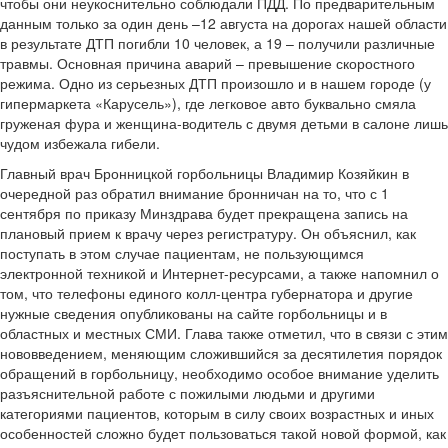
чтобы они неукоснительно соблюдали ПДД. По предварительным
данным только за один день –12 августа на дорогах нашей области
в результате ДТП погибли 10 человек, а 19 – получили различные
травмы. Основная причина аварий – превышение скоростного
режима. Одно из серьезных ДТП произошло и в нашем городе (у
гипермаркета «Карусель»), где легковое авто буквально смяла
груженая фура и женщина-водитель с двумя детьми в салоне лишь
чудом избежала гибели.
Главный врач Бронницкой горбольницы Владимир Козяйкин в
очередной раз обратил внимание бронничан на то, что с 1
сентября по приказу Минздрава будет прекращена запись на
плановый прием к врачу через регистратуру. Он объяснил, как
поступать в этом случае пациентам, не пользующимся
электронной техникой и Интернет-ресурсами, а также напомнил о
том, что телефоны единого колл-центра губернатора и другие
нужные сведения опубликованы на сайте горбольницы и в
областных и местных СМИ. Глава также отметил, что в связи с этим
нововведением, меняющим сложившийся за десятилетия порядок
обращений в горбольницу, необходимо особое внимание уделить
разъяснительной работе с пожилыми людьми и другими
категориями пациентов, которым в силу своих возрастных и иных
особенностей сложно будет пользоваться такой новой формой, как