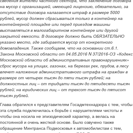
сведения жителей частного сектора, что заключение договора
на мусор с организацией, имеющей лицензию, обязательно, за
отсутствие договора налагается штраф в размере 5000
рублей, мусор должен сбрасываться только в контейнер на
контейнерной площадке или перед приездом машины
выставляться в малогабаритном контейнере или другой
закрытой емкости.
В договоре должно быть ОБЯЗАТЕЛЬНО
указано место, где забирается мусор от конкретного
домовладения.
Также сообщаем, что на основании ст.6.1.
Закона Московской области от 04.05.2016 N 37/2016-ОЗ «Кодекс
Московской области об административных правонарушениях»
сброс мусора на улицах, газонах, на берегах рек, прудов, в лесу
влечет наложение административного штрафа на граждан в
размере от четырех тысяч до пяти тысяч рублей; на
должностных лиц – от тридцати тысяч до пятидесяти тысяч
рублей; на юридических лиц – от трехсот тысяч до пятисот
тысяч рублей.
Глава обратился к представителям Госадмтехнадзора с тем, чтобы
эта служба подключилась к борьбе с нарушителями чистоты и
чтобы она носила не эпизодический характер, а велась на
постоянной и очень жесткой основе. Было озвучено также
обращение Минтранса Подмосковья к автомобилистам с тем,