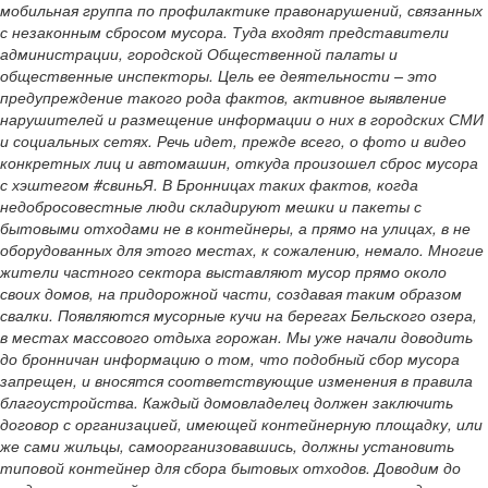
мобильная группа по профилактике правонарушений, связанных
с незаконным сбросом мусора. Туда входят представители
администрации, городской Общественной палаты и
общественные инспекторы. Цель ее деятельности – это
предупреждение такого рода фактов, активное выявление
нарушителей и размещение информации о них в городских СМИ
и социальных сетях. Речь идет, прежде всего, о фото и видео
конкретных лиц и автомашин, откуда произошел сброс мусора
с хэштегом #свиньЯ. В Бронницах таких фактов, когда
недобросовестные люди складируют мешки и пакеты с
бытовыми отходами не в контейнеры, а прямо на улицах, в не
оборудованных для этого местах, к сожалению, немало. Многие
жители частного сектора выставляют мусор прямо около
своих домов, на придорожной части, создавая таким образом
свалки. Появляются мусорные кучи на берегах Бельского озера,
в местах массового отдыха горожан. Мы уже начали доводить
до бронничан информацию о том, что подобный сбор мусора
запрещен, и вносятся соответствующие изменения в правила
благоустройства. Каждый домовладелец должен заключить
договор с организацией, имеющей контейнерную площадку, или
же сами жильцы, самоорганизовавшись, должны установить
типовой контейнер для сбора бытовых отходов.
Доводим до