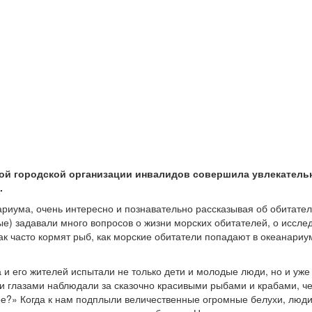
кой городской организации инвалидов совершила увлекатель
.
риума, очень интересно и познавательно рассказывая об обитател
лые) задавали много вопросов о жизни морских обитателей, о иссле
ак часто кормят рыб, как морские обитатели попадают в океанари
а и его жителей испытали не только дети и молодые люди, но и у
ми глазами наблюдали за сказочно красивыми рыбами и крабами, ч
е?» Когда к нам подплыли величественные огромные белухи, люди 