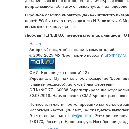
дыхание, забыв про фотоаппараты! Экскурсия закончи
понравившихся обитателей аквариума, и вот здорово 
Огромное спасибо директору Денежниковского интерн
нашей ВОИ и лично председателю Н.Зеликову и А.Мор
возможностях по здоровью.
Любовь ТЕРЕШКО, председатель Бронницкой ГО
Назад
Авторизуйтесь, чтобы оставить комментарий
© 2006-2025 МУ "Бронницкие новости"
Bronnitsy.ru
СМИ "Бронницкие новости" 12+
Учредитель: Муниципальное учреждение "Бронницк
Главный редактор: Халюков Илья Сергеевич
ЭЛ № ФС 77 - 66988 Зарегистрированно Федеральн
30.08.2016. Наименование СМИ Бронницкие новос
Полное или частичное копирование материалов за
Используя настоящий сайт, Вы обязуетесь выполня
Электронная почта:
bntv@mail.ru.
Электронная почт
140170, Россия, г. Бронницы, ул. Новобронницкая, 