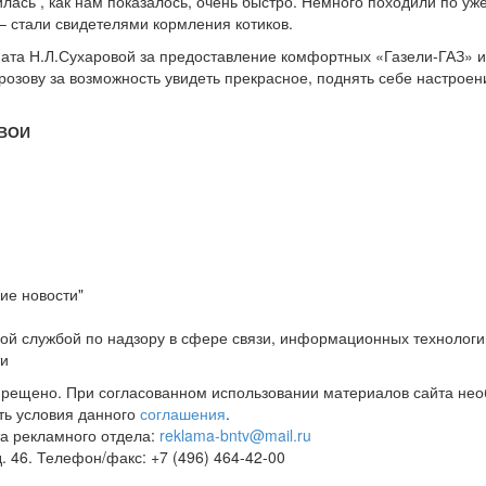
лась , как нам показалось, очень быстро. Немного походили по у
– стали свидетелями кормления котиков.
ата Н.Л.Сухаровой за предоставление комфортных «Газели-ГАЗ» и 
озову за возможность увидеть прекрасное, поднять себе настроен
 ВОИ
ие новости"
ой службой по надзору в сфере связи, информационных технологи
ти
прещено. При согласованном использовании материалов сайта не
ть условия данного
соглашения
.
а рекламного отдела:
reklama-bntv@mail.ru
д. 46. Телефон/факс: +7 (496) 464-42-00