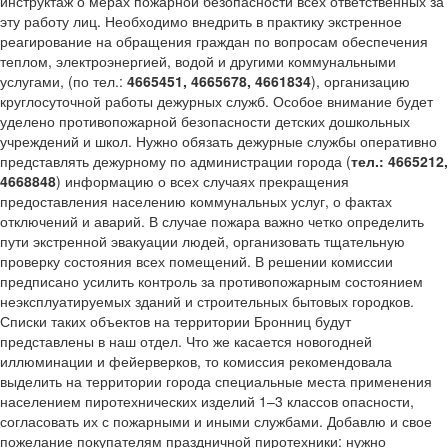
инструктаж о мерах пожарной безопасности всех ответственных за
эту работу лиц. Необходимо внедрить в практику экстренное
реагирование на обращения граждан по вопросам обеспечения
теплом, электроэнергией, водой и другими коммунальными
услугами, (по тел.:
466
54
51, 466
56
78, 466
18
34
), организацию
круглосуточной работы дежурных служб. Особое внимание будет
уделено противопожарной безопасности детских дошкольных
учреждений и школ. Нужно обязать дежурные службы оперативно
представлять дежурному по администрации города (
тел.: 466
52
12,
466
88
48
) информацию о всех случаях прекращения
предоставления населению коммунальных услуг, о фактах
отключений и аварий. В случае пожара важно четко определить
пути экстренной эвакуации людей, организовать тщательную
проверку состояния всех помещений. В решении комиссии
предписано усилить контроль за противопожарным состоянием
неэксплуатируемых зданий и строительных бытовых городков.
Списки таких объектов на территории Бронниц будут
представлены в наш отдел. Что же касается новогодней
иллюминации и фейерверков, то комиссия рекомендовала
выделить на территории города специальные места применения
населением пиротехнических изделий 1–3 классов опасности,
согласовать их с пожарными и иными службами. Добавлю и свое
пожелание покупателям праздничной пиротехники: нужно