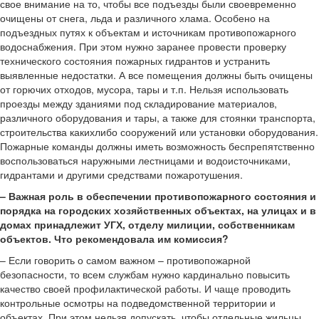
свое внимание на то, чтобы все подъезды были своевременно
очищены от снега, льда и различного хлама. Особено на
подъездных путях к объектам и источникам противопожарного
водоснабжения. При этом нужно заранее провести проверку
технического состояния пожарных гидрантов и устранить
выявленные недостатки. А все помещения должны быть очищены
от горючих отходов, мусора, тары и т.п. Нельзя использовать
проезды между зданиями под складирование материалов,
различного оборудования и тары, а также для стоянки транспорта,
строительства какихлибо сооружений или установки оборудования.
Пожарные команды должны иметь возможность беспрепятственно
воспользоваться наружными лестницами и водоисточниками,
гидрантами и другими средствами пожаротушения.
–
Важная роль в обеспечении противопожарного состояния и
порядка на городских хозяйственных объектах, на улицах и в
домах принадлежит УГХ, отделу милиции, собственникам
объектов. Что рекомендовала им комиссия?
– Если говорить о самом важном – противопожарной
безопасности, то всем службам нужно кардинально повысить
качество своей профилактической работы. И чаще проводить
контрольные осмотры на подведомственной территории и
объектах. При этом нельзя допускать, чтобы отдельные жильцы