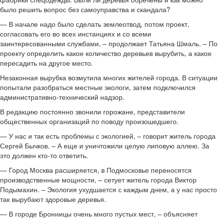
было решить вопрос без самоуправства и скандала?
— В начале надо было сделать землеотвод, потом проект,
согласовать его во всех инстанциях и со всеми
заинтересованными службами, – продолжает Татьяна Шмаль. – По
проекту определить какое количество деревьев вырубить, а какое
пересадить на другое место.
Незаконная вырубка возмутила многих жителей города. В ситуации
попытали разобраться местные экологи, затем подключился
административно-технический надзор.
В редакцию постоянно звонили горожане, представители
общественных организаций по поводу произошедшего.
— У нас и так есть проблемы с экологией, – говорит житель города
Сергей Бычков. – А еще и уничтожили целую липовую аллею. За
это должен кто-то ответить.
— Город Москва расширяется, в Подмосковье переносятся
производственные мощности, – сетует житель города Виктор
Подымахин. – Экология ухудшается с каждым днем, а у нас просто
так вырубают здоровые деревья.
— В городе Бронницы очень много пустых мест, – объясняет