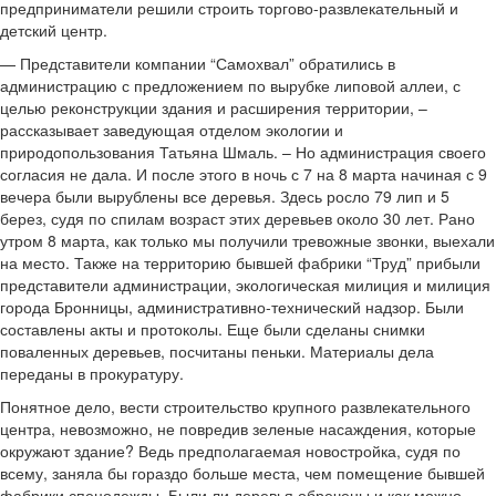
предприниматели решили строить торгово-развлекательный и
детский центр.
— Представители компании “Самохвал” обратились в
администрацию с предложением по вырубке липовой аллеи, с
целью реконструкции здания и расширения территории, –
рассказывает заведующая отделом экологии и
природопользования Татьяна Шмаль. – Но администрация своего
согласия не дала. И после этого в ночь с 7 на 8 марта начиная с 9
вечера были вырублены все деревья. Здесь росло 79 лип и 5
берез, судя по спилам возраст этих деревьев около 30 лет. Рано
утром 8 марта, как только мы получили тревожные звонки, выехали
на место. Также на территорию бывшей фабрики “Труд” прибыли
представители администрации, экологическая милиция и милиция
города Бронницы, административно-технический надзор. Были
составлены акты и протоколы. Еще были сделаны снимки
поваленных деревьев, посчитаны пеньки. Материалы дела
переданы в прокуратуру.
Понятное дело, вести строительство крупного развлекательного
центра, невозможно, не повредив зеленые насаждения, которые
окружают здание? Ведь предполагаемая новостройка, судя по
всему, заняла бы гораздо больше места, чем помещение бывшей
фабрики спецодежды. Были ли деревья обречены и как можно