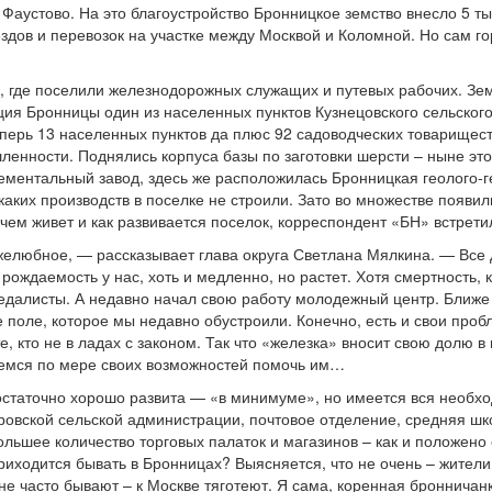
устово. На это благоустройство Бронницкое земство внесло 5 ты
здов и перевозок на участке между Москвой и Коломной. Но сам г
в, где поселили железнодорожных служащих и путевых рабочих. Зе
ия Бронницы один из населенных пунктов Кузнецовского сельского 
перь 13 населенных пунктов да плюс 92 садоводческих товариществ
ленности. Поднялись корпуса базы по заготовки шерсти – ныне эт
ментальный завод, здесь же расположилась Бронницкая геолого-ге
каких производств в поселке не строили. Зато во множестве появи
 чем живет и как развивается поселок, корреспондент «БН» встретил
любное, — рассказывает глава округа Светлана Мялкина. — Все др
рождаемость у нас, хоть и медленно, но растет. Хотя смертность, к
медалисты. А недавно начал свою работу молодежный центр. Ближ
 поле, которое мы недавно обустроили. Конечно, есть и свои проб
 те, кто не в ладах с законом. Так что «железка» вносит свою долю
аемся по мере своих возможностей помочь им…
достаточно хорошо развита — «в минимуме», но имеется вся необх
ской сельской администрации, почтовое отделение, средняя шко
большее количество торговых палаток и магазинов – как и положено
ходится бывать в Бронницах? Выясняется, что не очень – жители 
 часто бывают – к Москве тяготеют. Я сама, коренная бронничанк