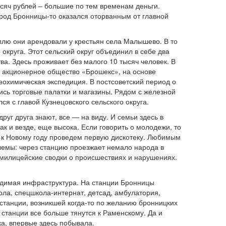
сяч рублей – большие по тем временам деньги.
ород Бронницы-то оказался оторванным от главной
млю они арендовали у крестьян села Малышево. В то
округа. Этот сельский округ объединил в себе два
а. Здесь проживает без малого 10 тысяч человек. В
о акционерное общество «Брошекс», на основе
охимическая экспедиция. В постсоветский период о
лись торговые палатки и магазины. Рядом с железной
ся с главой Кузнецовского сельского округа.
уг друга знают, все — на виду. И семьи здесь в
ак и везде, еще высока. Если говорить о молодежи, то
е к Новому году проведем первую дискотеку. Любимым
лемы: через станцию проезжает немало народа в
 в милицейские сводки о происшествиях и нарушениях.
одимая инфраструктура. На станции Бронницы
ла, спецшкола-интернат, детсад, амбулатория,
 станции, возникшей когда-то по желанию бронницких
станции все больше тянутся к Раменскому. Да и
а, впервые здесь побывала.