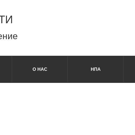
ТИ
ение
О НАС
НПА