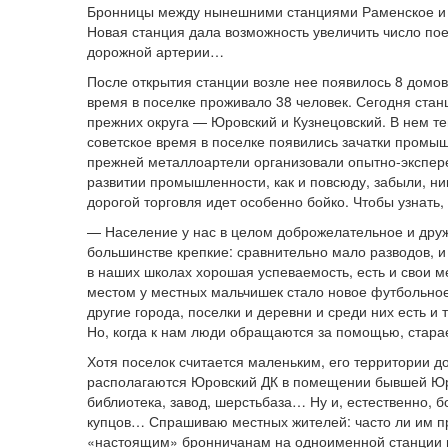
Бронницы между нынешними станциями Раменское и Фа
Новая станция дала возможность увеличить число пое
дорожной артерии…
После открытия станции возле нее появилось 8 домо
время в поселке проживало 38 человек. Сегодня станц
прежних округа — Юровский и Кузнецовский. В нем те
советское время в поселке появились зачатки промыш
прежней металлоартели организовали опытно-экспере
развитии промышленности, как и повсюду, забыли, ни
дорогой торговля идет особенно бойко. Чтобы узнать,
— Население у нас в целом доброжелательное и друже
большинстве крепкие: сравнительно мало разводов, и 
в наших школах хорошая успеваемость, есть и свои 
местом у местных мальчишек стало новое футбольное
другие города, поселки и деревни и среди них есть и
Но, когда к нам люди обращаются за помощью, стар
Хотя поселок считается маленьким, его территории 
располагаются Юровский ДК в помещении бывшей Юров
библиотека, завод, шерстьбаза… Ну и, естественно, 
купцов… Спрашиваю местных жителей: часто ли им при
«настоящим» бронничанам на одноименной станции не