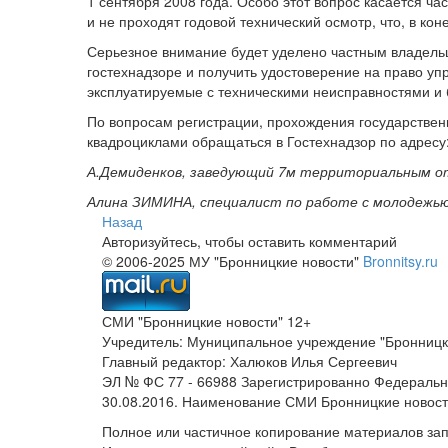
1 сентября 2008 года. Особо этот вопрос касается ч
и не проходят годовой технический осмотр, что, в ко
Серьезное внимание будет уделено частным владельц
гостехнадзоре и получить удостоверение на право у
эксплуатируемые с техническими неисправностями и 
По вопросам регистрации, прохождения государствен
квадроциклами обращаться в Гостехнадзор по адресу: г
А.Демиденков, заведующий 7­м территориальным 
Алина ЗИМИНА, специалист по работе с молодежь
Назад
Авторизуйтесь, чтобы оставить комментарий
© 2006-2025 МУ "Бронницкие новости"
Bronnitsy.ru
СМИ "Бронницкие новости" 12+
Учредитель: Муниципальное учреждение "Бронницк
Главный редактор: Халюков Илья Сергеевич
ЭЛ № ФС 77 - 66988 Зарегистрированно Федеральн
30.08.2016. Наименование СМИ Бронницкие новос
Полное или частичное копирование материалов за