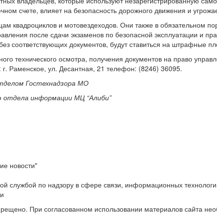
астных владельцев, которые используют незарегистрированную сам
нечном счете, влияет на безопасность дорожного движения и угрож
ам квадроциклов и мотовездеходов. Они также в обязательном по
правления после сдачи экзаменов по безопасной эксплуатации и 
без соответствующих документов, будут ставиться на штрафные пл
ного технического осмотра, получения документов на право упр
. Раменское, ул. Десантная, 21 телефон: (8­246) 3­60­95.
отделом Гостехнадзора МО
ю отдела информации МЦ “Алиби”
ие новости"
ой службой по надзору в сфере связи, информационных технологи
ти
прещено. При согласованном использовании материалов сайта не