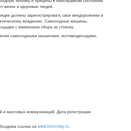
оходную технику и прицепы в неисправном состоянии
ает жизни и здоровью людей.
рядке должны зарегистрировать свои внедорожники в
практическому вождению. Самоходные машины,
ощадки с взиманием сбора за стоянку.
авления самоходными машинами, мотовездеходами,
й и массовых коммуникаций. Дата регистрации
обходима ссылка на
www.bronnitsy.ru
.