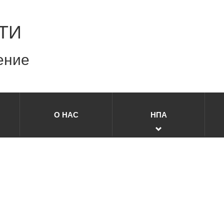
ТИ
ение
О НАС
НПА