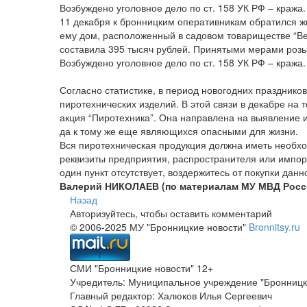
Возбуждено уголовное дело по ст. 158 УК РФ – кража.
11 декабря к бронницким оперативникам обратился ж
ему дом, расположенный в садовом товариществе “Ве
составила 395 тысяч рублей. Принятыми мерами розы
Возбуждено уголовное дело по ст. 158 УК РФ – кража.
Согласно статистике, в период новогодних празднико
пиротехнических изделий. В этой связи в декабре на
акция “Пиротехника”. Она направлена на выявление 
да к тому же еще являющихся опасными для жизни.
Вся пиротехническая продукция должна иметь необхо
реквизиты предприятия, распространителя или импорт
один пункт отсутствует, воздержитесь от покупки данн
Валерий НИКОЛАЕВ (по материалам МУ МВД Росс
Назад
Авторизуйтесь, чтобы оставить комментарий
© 2006-2025 МУ "Бронницкие новости"
Bronnitsy.ru
СМИ "Бронницкие новости" 12+
Учредитель: Муниципальное учреждение "Бронницк
Главный редактор: Халюков Илья Сергеевич