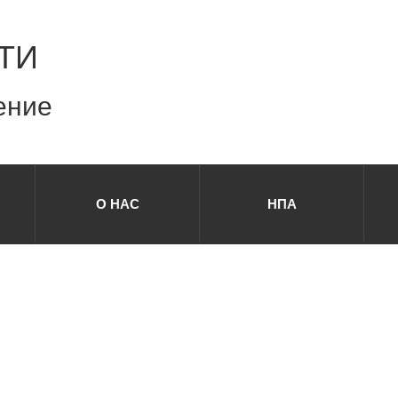
ТИ
ение
О НАС
НПА