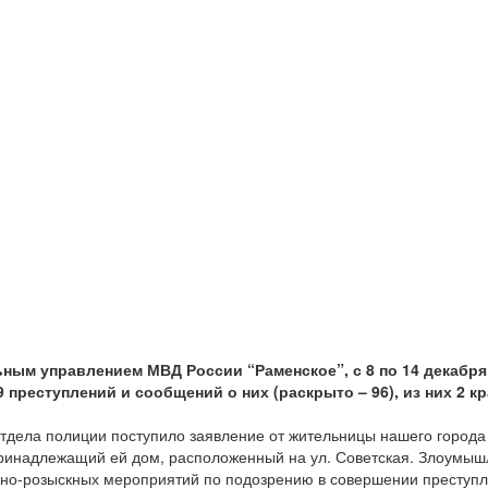
ым управлением МВД России “Раменское”, с 8 по 14 декабр
 преступлений и сообщений о них (раскрыто – 96), из них 2 
 отдела полиции поступило заявление от жительницы нашего город
в принадлежащий ей дом, расположенный на ул. Советская. Злоумы
вно-розыскных мероприятий по подозрению в совершении преступл