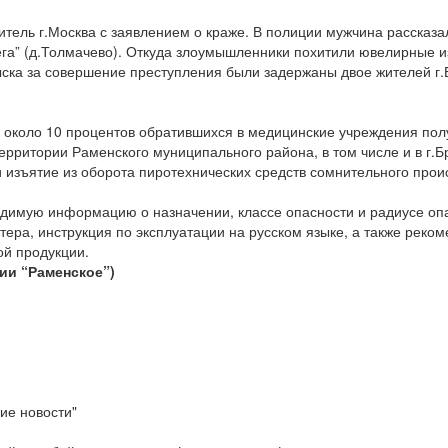
итель г.Москва с заявлением о краже. В полиции мужчина рассказ
га” (д.Толмачево). Откуда злоумышленники похитили ювелирные и
ска за совершение преступления были задержаны двое жителей г.
в около 10 процентов обратившихся в медицинские учреждения пол
 территории Раменского муниципального района, в том числе и в г
и изъятие из оборота пиротехнических средств сомнительного про
димую информацию о назначении, классе опасности и радиусе опас
ера, инструкция по эксплуатации на русском языке, а также реком
ой продукции.
ии “Раменское”)
ие новости"