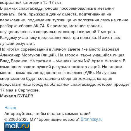
возрастной категории 15-17 лет.
В рамках спартакиады юноши посоревновались в метании
гранаты, беге, прыжках в длину с места, подтягивании на
перекладине, поднимании туловища из положения лежа на спине,
разборке-сборке АК-74. К примеру, метание гранаты
осуществлялось в специальном секторе шириной 7 метров.
Каждому участнику предоставлялось три попытки. В зачет шел
лучший результат.
По итогам соревнований в личном зачете 1-е место завоевал
Александр Моргунов (лицей). На втором, также учащийся лицея
Влад Баранов. На третьем – ученик школы №2 Артем Антонов. В
командном зачете лучший результат показал лицей. На втором
месте – команда автодорожного колледжа (АДК). Из лучших
спортсменов будет составлена сборная команда, которая
представит наш город на областной спартакиаде, которая пройдет
17 мая в Серпухове.
Михаил БУГАЕВ
Назад
Авторизуйтесь, чтобы оставить комментарий
© 2006-2025 МУ "Бронницкие новости"
Bronnitsy.ru