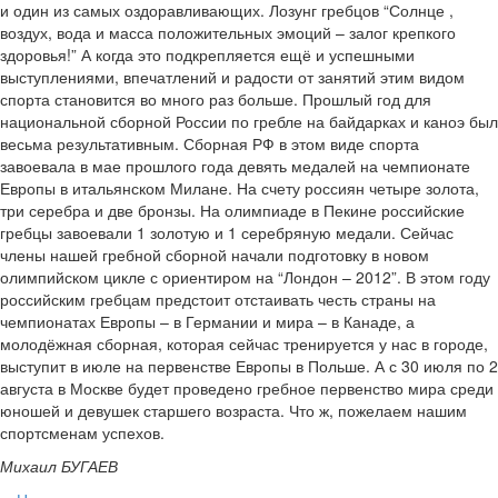
и один из самых оздоравливающих. Лозунг гребцов “Солнце ,
воздух, вода и масса положительных эмоций – залог крепкого
здоровья!” А когда это подкрепляется ещё и успешными
выступлениями, впечатлений и радости от занятий этим видом
спорта становится во много раз больше. Прошлый год для
национальной сборной России по гребле на байдарках и каноэ был
весьма результативным. Сборная РФ в этом виде спорта
завоевала в мае прошлого года девять медалей на чемпионате
Европы в итальянском Милане. На счету россиян четыре золота,
три серебра и две бронзы. На олимпиаде в Пекине российские
гребцы завоевали 1 золотую и 1 серебряную медали. Сейчас
члены нашей гребной сборной начали подготовку в новом
олимпийском цикле с ориентиром на “Лондон – 2012”. В этом году
российским гребцам предстоит отстаивать честь страны на
чемпионатах Европы – в Германии и мира – в Канаде, а
молодёжная сборная, которая сейчас тренируется у нас в городе,
выступит в июле на первенстве Европы в Польше. А с 30 июля по 2
августа в Москве будет проведено гребное первенство мира среди
юношей и девушек старшего возраста. Что ж, пожелаем нашим
спортсменам успехов.
Михаил БУГАЕВ