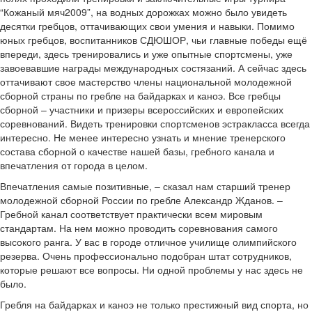
“Кожаный мяч2009”, на водных дорожках можно было увидеть
десятки гребцов, оттачивающих свои умения и навыки. Помимо
юных гребцов, воспитанников СДЮШОР, чьи главные победы ещё
впереди, здесь тренировались и уже опытные спортсмены, уже
завоевавшие награды международных состязаний. А сейчас здесь
оттачивают свое мастерство члены национальной молодежной
сборной страны по гребле на байдарках и каноэ. Все гребцы
сборной – участники и призеры всероссийских и европейских
соревнований. Видеть тренировки спортсменов эстракласса всегда
интересно. Не менее интересно узнать и мнение тренерского
состава сборной о качестве нашей базы, гребного канала и
впечатления от города в целом.
Впечатления самые позитивные, – сказал нам старший тренер
молодежной сборной России по гребле Александр Жданов. –
Гребной канал соответствует практически всем мировым
стандартам. На нем можно проводить соревнования самого
высокого ранга. У вас в городе отличное училище олимпийского
резерва. Очень профессионально подобран штат сотрудников,
которые решают все вопросы. Ни одной проблемы у нас здесь не
было.
Гребля на байдарках и каноэ не только престижный вид спорта, но