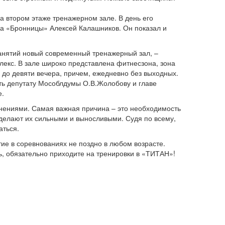
а втором этаже тренажерном зале. В день его
ба «Бронницы» Алексей Калашников. Он показал и
занятий новый современный тренажерный зал, –
лекс. В зале широко представлена фитнес­зона, зона
 до девяти вечера, причем, ежедневно без выходных.
ть депутату Мособлдумы О.В.Жолобову и главе
е.
нениями. Самая важная причина – это необходимость
делают их сильными и выносливыми. Судя по всему,
аться.
тие в соревнованиях не поздно в любом возрасте.
ь, обязательно приходите на тренировки в «ТИТАН»!