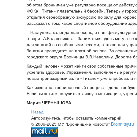
об этом бронничан уже регулярно посещают действу
ФОКа «Титан» плавательный бассейн. Теперь у горожа
открытия своеобразную экскурсию по залу для корре
рассказал о том, какое спортивное оборудование зде
– Наступила календарная осень, и наш физкультурно
говорит А.Калашников. – Заниматься здесь могут все 
для занятий со свободными весами, а также для упра
Занятия проводятся на платной основе. За оснащени
городского округа Бронницы В.В.Неволину. Дорогие бр
Каждый человек может найти свои собственные причи
укрепить здоровье. Упражнения, выполняемые регуля
новый тренажерный зал в «Титане» уже опробовали н
Как известно, тренировочный процесс – дело, требую
Если вы хотите получить отличную мотивацию, укрепи
Мария ЧЕРНЫШОВА
Назад
Авторизуйтесь, чтобы оставить комментарий
© 2006-2025 МУ "Бронницкие новости"
Bronnitsy.ru