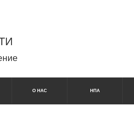
ТИ
ение
О НАС
НПА