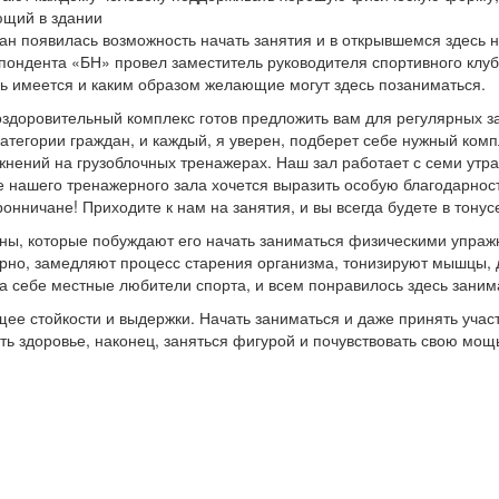
ющий в здании
н появилась возможность начать занятия и в открывшемся здесь н
спондента «БН» провел заместитель руководителя спортивного клу
сь имеется и каким образом желающие могут здесь позаниматься.
­оздоровительный комплекс готов предложить вам для регулярных 
категории граждан, и каждый, я уверен, подберет себе нужный комп
жнений на грузоблочных тренажерах. Наш зал работает с семи утра
е нашего тренажерного зала хочется выразить особую благодарнос
онничане! Приходите к нам на занятия, и вы всегда будете в тонус
ны, которые побуждают его начать заниматься физическими упраж
рно, замедляют процесс старения организма, тонизируют мышцы, 
а себе местные любители спорта, и всем понравилось здесь заним
щее стойкости и выдержки. Начать заниматься и даже принять учас
ть здоровье, наконец, заняться фигурой и почувствовать свою мощ