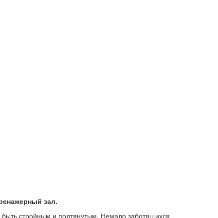
ренажерный зал.
 быть стройным и подтянутым. Немало заботящихся