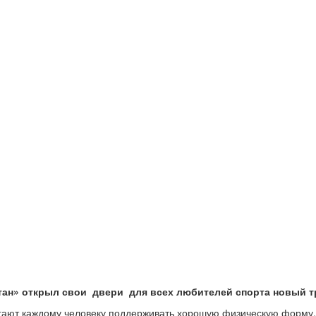
тан» открыл свои двери для всех любителей спорта новый т
гают каждому человеку поддерживать хорошую физическую форму,