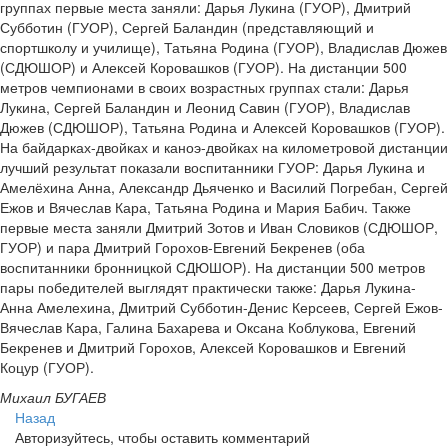
группах первые места заняли: Дарья Лукина (ГУОР), Дмитрий
Субботин (ГУОР), Сергей Баландин (представляющий и
спортшколу и училище), Татьяна Родина (ГУОР), Владислав Дюжев
(СДЮШОР) и Алексей Коровашков (ГУОР). На дистанции 500
метров чемпионами в своих возрастных группах стали: Дарья
Лукина, Сергей Баландин и Леонид Савин (ГУОР), Владислав
Дюжев (СДЮШОР), Татьяна Родина и Алексей Коровашков (ГУОР).
На байдарках-двойках и каноэ-двойках на километровой дистанции
лучший результат показали воспитанники ГУОР: Дарья Лукина и
Амелёхина Анна, Александр Дьяченко и Василий Погребан, Сергей
Ежов и Вячеслав Кара, Татьяна Родина и Мария Бабич. Также
первые места заняли Дмитрий Зотов и Иван Словиков (СДЮШОР,
ГУОР) и пара Дмитрий Горохов-Евгений Бекренев (оба
воспитанники бронницкой СДЮШОР). На дистанции 500 метров
пары победителей выглядят практически также: Дарья Лукина-
Анна Амелехина, Дмитрий Субботин-Денис Керсеев, Сергей Ежов-
Вячеслав Кара, Галина Бахарева и Оксана Коблукова, Евгений
Бекренев и Дмитрий Горохов, Алексей Коровашков и Евгений
Коцур (ГУОР).
Михаил БУГАЕВ
Назад
Авторизуйтесь, чтобы оставить комментарий