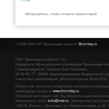
Авторизуйтесь, чтобы оставить комментарий
© 2006-2025 МУ "Бронницкие новости"
Bronnitsy.ru
СМИ "Бронницкие новости" 12+
Учредитель: Муниципальное учреждение "Бронницкие но
Главный редактор: Халюков Илья Сергеевич
ЭЛ № ФС 77 - 66988 Зарегистрированно Федеральной сл
и массовых коммуникаций. Дата регистрации 30.08.2016
Полное или частичное копирование материалов запреще
необходима ссылка на
www.bronnitsy.ru
.
Используя настоящий сайт, Вы обязуетесь выполнять ус
Электронная почта:
bntv@mail.ru.
Электронная почта рек
140170, Россия, г. Бронницы, ул. Новобронницкая, д. 46.