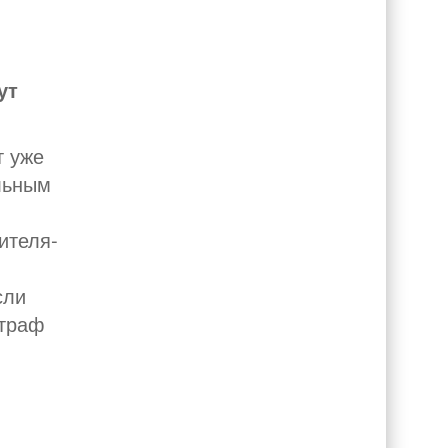
ут
т уже
льным
ителя­
сли
штраф