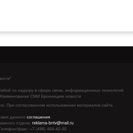
вости"
ужбой по надзору в сфере связи, информационных технологий
. Наименование СМИ Бронницкие новости
но. При согласованном использовании материалов сайта
ловия данного
соглашения
.
ламного отдела:
reklama-bntv@mail.ru
 Телефон/факс: +7 (496) 464-42-00