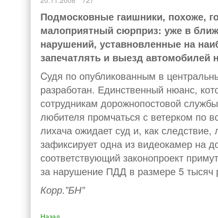
20.11.2008
727
Подмосковные гаишники, похоже, г
малоприятный сюрприз: уже в бли
нарушений, уставновленные на наи
запечатлять и выезд автомобилей н
Cудя по опубликованным в центральн
разработан. Единственный нюанс, кот
сотрудникам дорожно­постовой службы
любителя промчаться с ветерком по вс
лихача ожидает суд и, как следствие,
зафиксирует одна из видеокамер на до
соответствующий законопроект приму
за нарушение ПДД в размере 5 тысяч 
Корр.”БН”
Назад