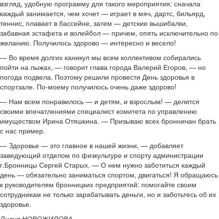
взгляд, удобную программу для такого мероприятия: сначала
каждый занимается, чем хочет — играет в мяч, дартс, бильярд,
теннис, плавает в бассейне, затем — детские вышибалки,
забавная эстафета и волейбол — причем, опять исключительно по
желанию. Получилось здорово — интересно и весело!
— Во время долгих каникул мы всем коллективом собирались
пойти на лыжах, — говорит глава города Валерий Егоров, — но
погода подвела. Поэтому решили провести День здоровья в
спортзале. По-моему получилось очень даже здорово!
— Нам всем понравилось — и детям, и взрослым! — делится
своими впечатлениями специалист комитета по управлению
имуществом Ирина Отяшкина. — Призываю всех бронничан брать
с нас пример.
— Здоровье — это главное в нашей жизни, — добавляет
заведующий отделом по физкультуре и спорту администрации
г.Бронницы Сергей Старых. — О нем нужно заботиться каждый
день — обязательно заниматься спортом, двигаться! Я обращаюсь
к руководителям бронницких предприятий: помогайте своим
сотрудникам не только зарабатывать деньги, но и заботьтесь об их
здоровье.
Лилия НОВОЖИЛОВА