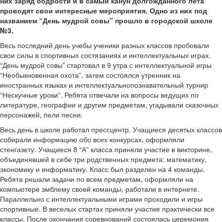
них заряд бодрости и в самый канун долгожданного лета
проводят свои интересные мероприятия. Одно из них под
названием “День мудрой совы” прошло в городской школе
№3.
Весь последний день учебы ученики разных классов пробовали
свои силы в спортивных состязаниях и интеллектуальных играх.
“День мудрой совы” стартовал в 9 утра с интеллектуальной игры
“Необыкновенная охота”, затем состоялся утренник на
иностранных языках и интеллектуально­познавательный турнир
“Нескучные уроки”. Ребята отвечали на вопросы ведущих по
литературе, географии и другим предметам, угадывали сказочных
персонажей, пели песни.
Весь день в школе работал пресс­центр. Учащиеся десятых классов
собирали информацию обо всех конкурсах, оформляли
стенгазету. Учащиеся 8 “А” класса приняли участие в викторине,
объединявшей в себе три родственных предмета: математику,
экономику и информатику. Класс был разделен на 4 команды.
Ребята решали задачи по всем предметам, оформляли на
компьютере эмблему своей команды, работали в интернете.
Параллельно с интеллектуальными играми проходили и игры
спортивные. В веселых стартах приняли участие практически все
классы. После окончания соревнований состоялась церемония