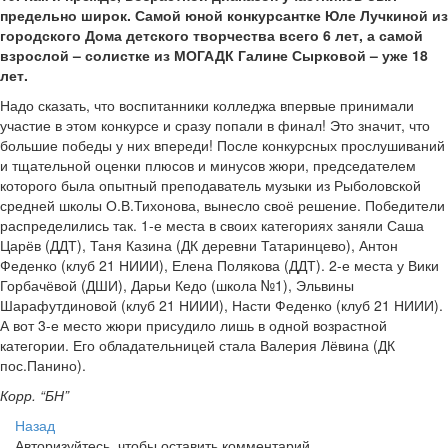
предельно широк. Самой юной конкурсантке Юле Лучкиной из
городского Дома детского творчества всего 6 лет, а самой
взрослой – солистке из МОГАДК Галине Сырковой – уже 18
лет.
Надо сказать, что воспитанники колледжа впервые принимали
участие в этом конкурсе и сразу попали в финал! Это значит, что
большие победы у них впереди! После конкурсных прослушиваний
и тщательной оценки плюсов и минусов жюри, председателем
которого была опытный преподаватель музыки из Рыболовской
средней школы О.В.Тихонова, вынесло своё решение. Победители
распределились так. 1-е места в своих категориях заняли Саша
Царёв (ДДТ), Таня Казина (ДК деревни Татаринцево), Антон
Феденко (клуб 21 НИИИ), Елена Полякова (ДДТ). 2-е места у Вики
Горбачёвой (ДШИ), Дарьи Кедо (школа №1), Эльвины
Шарафутдиновой (клуб 21 НИИИ), Насти Феденко (клуб 21 НИИИ).
А вот 3-е место жюри присудило лишь в одной возрастной
категории. Его обладательницей стала Валерия Лёвина (ДК
пос.Панино).
Корр. “БН”
Назад
Авторизуйтесь, чтобы оставить комментарий