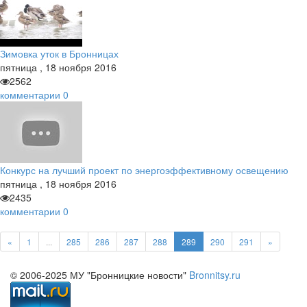
Зимовка уток в Бронницах
пятница
,
18
ноября
2016
2562
комментарии
0
Конкурс на лучший проект по энергоэффективному освещению
пятница
,
18
ноября
2016
2435
комментарии
0
«
1
...
285
286
287
288
289
290
291
»
© 2006-2025 МУ "Бронницкие новости"
Bronnitsy.ru