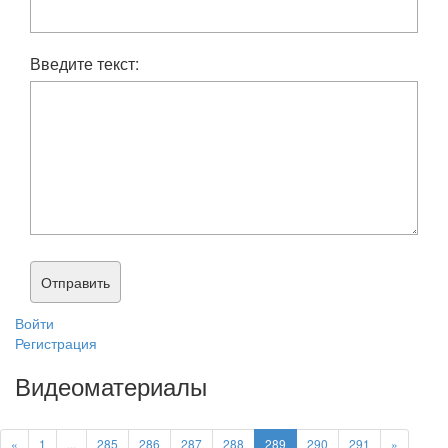
Введите текст:
Войти
Регистрация
Видеоматериалы
«
1
...
285
286
287
288
289
290
291
»