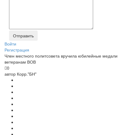
Войти
Регистрация
Член местного политсовета вручила юбилейные медали
ветеранам ВОВ
0
автор
Корр."БН"