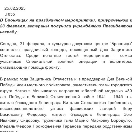
25.02.2025
855
В Бронницах на праздничном мероприятии, приуроченном к
23 февраля, ветераны получили учреждённую Президентом
награду.
Сегодня, 21 февраля, в культурно-досуговом центре 'Бронницы'
состоялся праздничный концерт, посвященный Дню Защитника
Отечества. Среди почетных гостей мероприятия - семьи
участников Специальной военной операции и волонтеры,
оказывающие помощь фронту.
В рамках года Защитника Отечества и в преддверии Дня Великой
Победы член местного политсовета, заместитель главы городского
округа Наталья Меньшикова наградила юбилейной медалью «80
лет Победы в Великой Отечественной войне 1941 – 1945 гг.»
жителя блокадного Ленинграда Виталия Степановича Гребешкова,
несовершеннолетнего узника фашистских лагерей Веру
Васильевну Федорову, жителя блокадного Ленинграда Зою
Ивановну Сидорову, труженика тыла Марию Марковну Бородулю.
Медаль Федора Прокофьевича Таранова передана родственникам
ветерана.