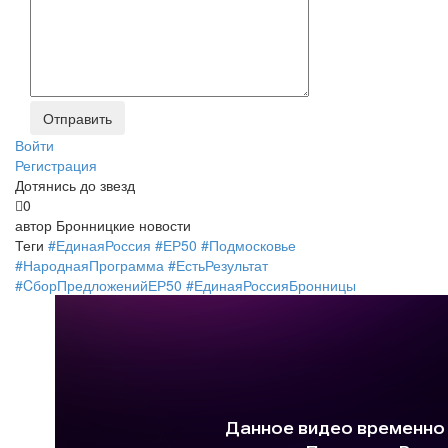
Войти
Регистрация
Дотянись до звезд
0
автор
Бронницкие новости
Теги
#ЕдинаяРоссия #ЕР50 #Подмосковье
#НароднаяПрограмма #ЕстьРезультат
#CборПредложенийЕР50 #ЕдинаяРоссияБронницы