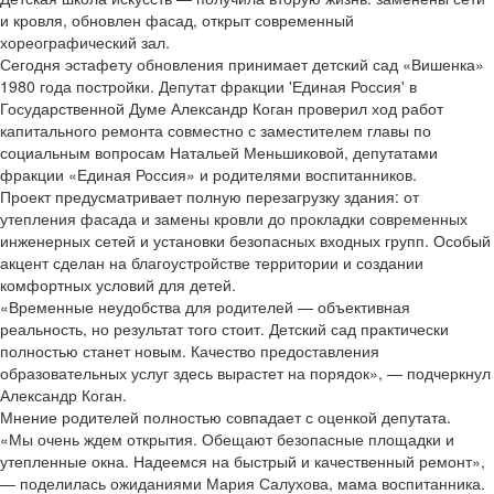
и кровля, обновлен фасад, открыт современный
хореографический зал.
Сегодня эстафету обновления принимает детский сад «Вишенка»
1980 года постройки. Депутат фракции 'Единая Россия' в
Государственной Думе Александр Коган проверил ход работ
капитального ремонта совместно с заместителем главы по
социальным вопросам Натальей Меньшиковой, депутатами
фракции «Единая Россия» и родителями воспитанников.
Проект предусматривает полную перезагрузку здания: от
утепления фасада и замены кровли до прокладки современных
инженерных сетей и установки безопасных входных групп. Особый
акцент сделан на благоустройстве территории и создании
комфортных условий для детей.
«Временные неудобства для родителей — объективная
реальность, но результат того стоит. Детский сад практически
полностью станет новым. Качество предоставления
образовательных услуг здесь вырастет на порядок», — подчеркнул
Александр Коган.
Мнение родителей полностью совпадает с оценкой депутата.
«Мы очень ждем открытия. Обещают безопасные площадки и
утепленные окна. Надеемся на быстрый и качественный ремонт»,
— поделилась ожиданиями Мария Салухова, мама воспитанника.