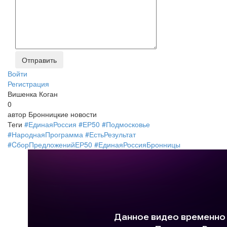
Войти
Регистрация
Вишенка Коган
0
автор
Бронницкие новости
Теги
#ЕдинаяРоссия #ЕР50 #Подмосковье
#НароднаяПрограмма #ЕстьРезультат
#CборПредложенийЕР50 #ЕдинаяРоссияБронницы