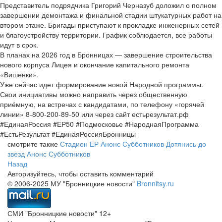
Представитель подрядчика Григорий Черназуб доложил о полном
завершении демонтажа и финальной стадии штукатурных работ на
втором этаже. Бригады приступают к прокладке инженерных сетей
и благоустройству территории. График соблюдается, все работы
идут в срок.
В планах на 2026 год в Бронницах — завершение строительства
нового корпуса Лицея и окончание капитального ремонта
«Вишенки».
Уже сейчас идет формирование новой Народной программы.
Свои инициативы можно направить через общественную
приёмную, на встречах с кандидатами, по телефону «горячей
линии» 8-800-200-89-50 или через сайт естьрезультат.рф
#ЕдинаяРоссия #ЕР50 #Подмосковье #НароднаяПрограмма
#ЕстьРезультат #ЕдинаяРоссияБронницы
смотрите также
Стадион ЕР
Анонс Субботников
Дотянись до
звезд
Анонс Субботников
Назад
Авторизуйтесь, чтобы оставить комментарий
© 2006-2025 МУ "Бронницкие новости"
Bronnitsy.ru
СМИ "Бронницкие новости" 12+