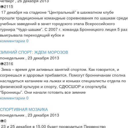
четверг
,
26
декабря
2013
2115
17 декабря на стадионе “Центральный” в шахматном клубе
прошли традиционные командные соревнования по шашкам среди
учебных заведений в зачет городского этапа Всероссийского
турнира “Чудо-шашки”. С 2007 г. команда Бронницкого лицея 5 раз
выигрывала переходящий кубок и
комментарии
0
ЗИМНИЙ СПОРТ: ЖДЕМ МОРОЗОВ
понедельник
,
23
декабря
2013
2316
Зима – время для активных занятий спортом. Как говорится, и
согреешься и здоровья прибавится. Помогут бронничанам сполна
насладиться катанием на лыжах и коньках специалисты отдела по
физической культуре и спорту, СДЮСШОР и спортклуба
“Бронницы”. Они начали готовить все зимние
комментарии
0
СПОРТИВНАЯ МОЗАИКА
понедельник
,
23
декабря
2013
0
23 и 25 декабря в 15.00 будет проводиться Первенство