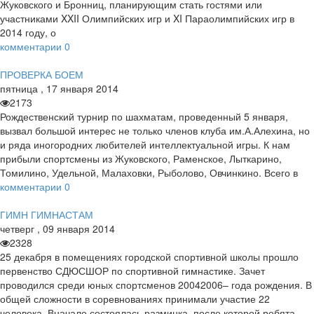
Жуковского и Бронниц, планирующим стать гостями или
участниками XXII Олимпийских игр и XI Параолимпийских игр в
2014 году, о
комментарии
0
ПРОВЕРКА БОЕМ
пятница
,
17
января
2014
2173
Рождественский турнир по шахматам, проведенный 5 января,
вызвал большой интерес не только членов клуба им.А.Алехина, но
и ряда иногородних любителей интеллектуальной игры. К нам
прибыли спортсмены из Жуковского, Раменское, Лыткарино,
Томилино, Удельной, Малаховки, Рыболово, Овчинкино. Всего в
комментарии
0
ГИМН ГИМНАСТАМ
четверг
,
09
января
2014
2328
25 декабря в помещениях городской спортивной школы прошло
первенство СДЮСШОР по спортивной гимнастике. Зачет
проводился среди юных спортсменов 2004­2006– года рождения. В
общей сложности в соревнованиях принимали участие 22
человека. Вначале состоялась разминка, после которой ребята