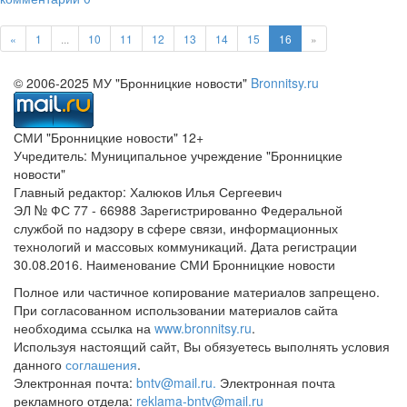
«
1
...
10
11
12
13
14
15
16
»
© 2006-2025 МУ "Бронницкие новости"
Bronnitsy.ru
СМИ "Бронницкие новости" 12+
Учредитель: Муниципальное учреждение "Бронницкие
новости"
Главный редактор: Халюков Илья Сергеевич
ЭЛ № ФС 77 - 66988 Зарегистрированно Федеральной
службой по надзору в сфере связи, информационных
технологий и массовых коммуникаций. Дата регистрации
30.08.2016. Наименование СМИ Бронницкие новости
Полное или частичное копирование материалов запрещено.
При согласованном использовании материалов сайта
необходима ссылка на
www.bronnitsy.ru
.
Используя настоящий сайт, Вы обязуетесь выполнять условия
данного
соглашения
.
Электронная почта:
bntv@mail.ru.
Электронная почта
рекламного отдела:
reklama-bntv@mail.ru