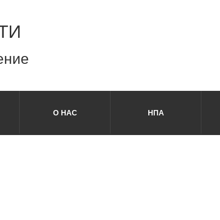
ТИ
ение
О НАС
НПА