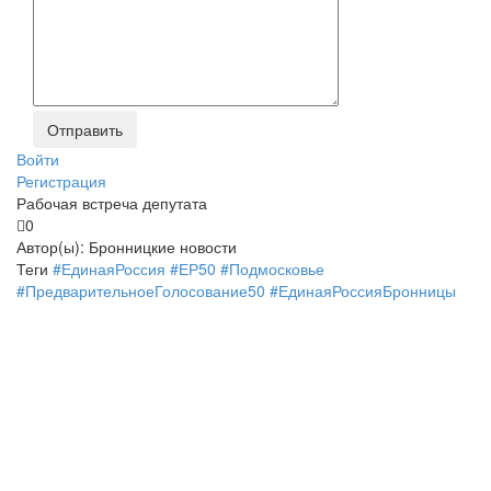
Войти
Регистрация
Рабочая встреча депутата
0
Автор(ы):
Бронницкие новости
Теги
#ЕдинаяРоссия #ЕР50 #Подмосковье
#ПредварительноеГолосование50 #ЕдинаяРоссияБронницы