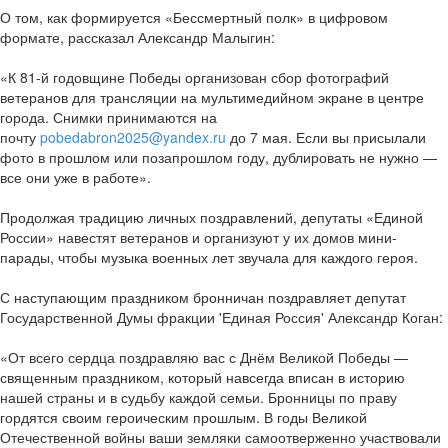
О том, как формируется «Бессмертный полк» в цифровом
формате, рассказал Александр Малыгин:
«К 81-й годовщине Победы организован сбор фотографий
ветеранов для трансляции на мультимедийном экране в центре
города. Снимки принимаются на
почту
pobedabron2025@yandex.ru
до 7 мая. Если вы присылали
фото в прошлом или позапрошлом году, дублировать не нужно —
все они уже в работе».
Продолжая традицию личных поздравлений, депутаты «Единой
России» навестят ветеранов и организуют у их домов мини-
парады, чтобы музыка военных лет звучала для каждого героя.
С наступающим праздником бронничан поздравляет депутат
Государственной Думы фракции 'Единая Россия' Александр Коган:
«От всего сердца поздравляю вас с Днём Великой Победы —
священным праздником, который навсегда вписан в историю
нашей страны и в судьбу каждой семьи. Бронницы по праву
гордятся своим героическим прошлым. В годы Великой
Отечественной войны ваши земляки самоотверженно участвовали