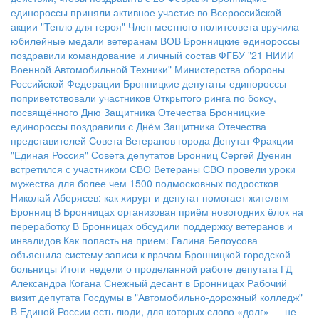
единороссы приняли активное участие во Всероссийской
акции "Тепло для героя"
Член местного политсовета вручила
юбилейные медали ветеранам ВОВ
Бронницкие единороссы
поздравили командование и личный состав ФГБУ "21 НИИИ
Военной Автомобильной Техники" Министерства обороны
Российской Федерации
Бронницкие депутаты-единороссы
поприветствовали участников Открытого ринга по боксу,
посвящённого Дню Защитника Отечества
Бронницкие
единороссы поздравили с Днём Защитника Отечества
представителей Совета Ветеранов города
Депутат Фракции
"Единая Россия" Совета депутатов Бронниц Сергей Дуенин
встретился с участником СВО
Ветераны СВО провели уроки
мужества для более чем 1500 подмосковных подростков
Николай Аберясев: как хирург и депутат помогает жителям
Бронниц
В Бронницах организован приём новогодних ёлок на
переработку
В Бронницах обсудили поддержку ветеранов и
инвалидов
Как попасть на прием: Галина Белоусова
объяснила систему записи к врачам Бронницкой городской
больницы
Итоги недели о проделанной работе депутата ГД
Александра Когана
Снежный десант в Бронницах
Рабочий
визит депутата Госдумы в "Автомобильно-дорожный колледж"
В Единой России есть люди, для которых слово «долг» — не