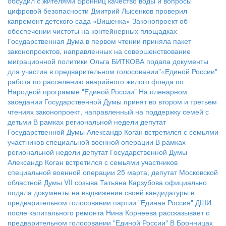
обсудил с жителями Бронниц качество воды и вопросы
цифровой безопасности
Дмитрий Лысенков проверил
капремонт детского сада «Вишенка»
Законопроект об
обеспечении чистоты на контейнерных площадках
Государственная Дума в первом чтении приняла пакет
законопроектов, направленных на совершенствование
миграционной политики
Ольга БИТКОВА подала документы
для участия в предварительном голосовании"«Единой России"
работа по расселению аварийного жилого фонда по
Народной программе "Единой России"
На пленарном
заседании Государственной Думы принят во втором и третьем
чтениях законопроект, направленный на поддержку семей с
детьми
В рамках региональной недели депутат
Государственной Думы Александр Коган встретился с семьями
участников специальной военной операции
В рамках
региональной недели депутат Государственной Думы
Александр Коган встретился с семьями участников
специальной военной операции
25 марта, депутат Московской
областной Думы VII созыва Татьяна Карзубова официально
подала документы на выдвижение своей кандидатуры в
предварительном голосовании партии "Единая Россия"
ДШИ
после капитального ремонта
Нина Корнеева рассказывает о
предварительном голосовании "Единой России"
В Бронницах