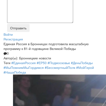
Войти
Регистрация
Единая Россия в Бронницах подготовила масштабную
программу к 81-й годовщине Великой Победы
0
Автор(ы):
Бронницкие новости
Теги
#ЕдинаяРоссия
#ЕР50
#Подмосковье
#ДеньПобеды
#МыПомнимМыГордимся
#БессмертныйПолк
#МойГерой
#НашаПобеда