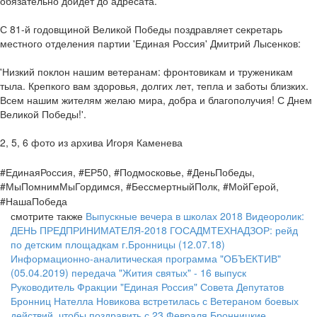
обязательно дойдет до адресата.
С 81-й годовщиной Великой Победы поздравляет секретарь
местного отделения партии 'Единая Россия' Дмитрий Лысенков:
'Низкий поклон нашим ветеранам: фронтовикам и труженикам
тыла. Крепкого вам здоровья, долгих лет, тепла и заботы близких.
Всем нашим жителям желаю мира, добра и благополучия! С Днем
Великой Победы!'.
2, 5, 6 фото из архива Игоря Каменева
#ЕдинаяРоссия, #ЕР50, #Подмосковье, #ДеньПобеды,
#МыПомнимМыГордимся, #БессмертныйПолк, #МойГерой,
#НашаПобеда
смотрите также
Выпускные вечера в школах 2018
Видеоролик:
ДЕНЬ ПРЕДПРИНИМАТЕЛЯ-2018
ГОСАДМТЕХНАДЗОР: рейд
по детским площадкам г.Бронницы (12.07.18)
Информационно-аналитическая программа "ОБЪЕКТИВ"
(05.04.2019)
передача "Жития святых" - 16 выпуск
Руководитель Фракции "Единая Россия" Совета Депутатов
Бронниц Нателла Новикова встретилась с Ветераном боевых
действий, чтобы поздравить с 23 Февраля
Бронницкие