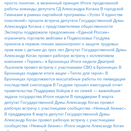
просто понятие, а жизненный принцип
Итоги проделанной
работы команды депутата ГД Александра Когана
В городской
Гимназии в рамках партийной программы «Успех V единстве
поколений» прошла встреча депутата Государственной Думы
Александра Когана с представителями общественности
Эксперты поддержали предложение «Единой России»
ограничить торговлю вейпами в Подмосковье
Госдума
приняла в первом чтении законопроект о защите трудовых
прав мам с детьми до трех лет
Депутат Государственной Думы
Александр Коган провел рабочую встречу с коллективом
компании «Теремъ» в Бронницах
Итоги недели
Дмитрий
Лысенков провел встречу с участниками СВО в Бронницах
В
Бронницах подвели итоги акции «Тепло для героя»
В
Бронницах продолжаются масштабные работы по ликвидации
последствий снегопадов
В Госдуме прошел ежегодный отчет
правительства
Поддержка бойцов и их семей — важнейшая
задача государства
Итоги недели
В преддверии 8 марта
депутат Государственной Думы Александр Коган провел
рабочую встречу с участницами сообщества «Нежный бизнес»
В преддверии 8 марта депутат Государственной Думы
Александр Коган провел рабочую встречу с участницами
сообщества «Нежный бизнес»
Итоги недели
Александр Коган