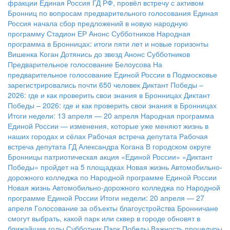
фракции Единая Россия ГД РФ, провёл встречу с активом
Бронниц по вопросам предварительного голосования
Единая
Россия начала сбор предложений в новую народную
программу
Стадион ЕР
Анонс Субботников
Народная
программа в Бронницах: итоги пяти лет и новые горизонты
Вишенка Коган
Дотянись до звезд
Анонс Субботников
Предварительное голосование Белоусова
На
предварительное голосование Единой России в Подмосковье
зарегистрировались почти 650 человек
Диктант Победы –
2026: где и как проверить свои знания в Бронницах
Диктант
Победы – 2026: где и как проверить свои знания в Бронницах
Итоги недели: 13 апреля — 20 апреля
Народная программа
Единой России — изменения, которые уже меняют жизнь в
наших городах и сёлах
Рабочая встреча депутата
Рабочая
встреча депутата ГД Александра Когана
В городском округе
Бронницы патриотическая акция «Единой России» «Диктант
Победы» пройдет на 5 площадках
Новая жизнь Автомобильно-
дорожного колледжа по Народной программе Единой России
Новая жизнь Автомобильно-дорожного колледжа по Народной
программе Единой России
Итоги недели: 20 апреля — 27
апреля
Голосование за объекты благоустройства
Бронничане
смогут выбрать, какой парк или сквер в городе обновят в
ближайшие годы
Субботник Парк Победы
Важность процедуры