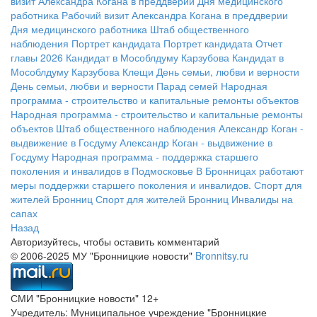
визит Александра Когана в преддверии Дня медицинского
работника
Рабочий визит Александра Когана в преддверии
Дня медицинского работника
Штаб общественного
наблюдения
Портрет кандидата
Портрет кандидата
Отчет
главы 2026
Кандидат в Мособлдуму Карзубова
Кандидат в
Мособлдуму Карзубова
Клещи
День семьи, любви и верности
День семьи, любви и верности
Парад семей
Народная
программа - строительство и капитальные ремонты объектов
Народная программа - строительство и капитальные ремонты
объектов
Штаб общественного наблюдения
Александр Коган -
выдвижение в Госдуму
Александр Коган - выдвижение в
Госдуму
Народная программа - поддержка старшего
поколения и инвалидов в Подмосковье
В Бронницах работают
меры поддержки старшего поколения и инвалидов.
Спорт для
жителей Бронниц
Спорт для жителей Бронниц
Инвалиды на
сапах
Назад
Авторизуйтесь, чтобы оставить комментарий
© 2006-2025 МУ "Бронницкие новости"
Bronnitsy.ru
СМИ "Бронницкие новости" 12+
Учредитель: Муниципальное учреждение "Бронницкие