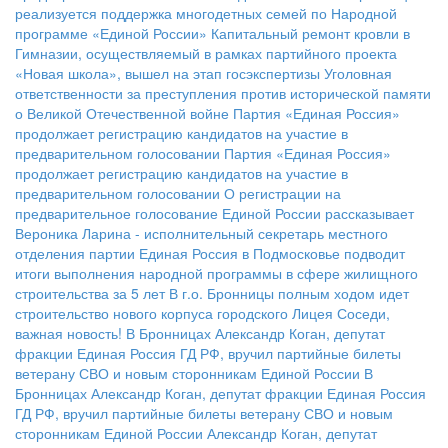
реализуется поддержка многодетных семей по Народной
программе «Единой России»
Капитальный ремонт кровли в
Гимназии, осуществляемый в рамках партийного проекта
«Новая школа», вышел на этап госэкспертизы
Уголовная
ответственности за преступления против исторической памяти
о Великой Отечественной войне
Партия «Единая Россия»
продолжает регистрацию кандидатов на участие в
предварительном голосовании
Партия «Единая Россия»
продолжает регистрацию кандидатов на участие в
предварительном голосовании
О регистрации на
предварительное голосование Единой России рассказывает
Вероника Ларина - исполнительный секретарь местного
отделения партии
Единая Россия в Подмосковье подводит
итоги выполнения народной программы в сфере жилищного
строительства за 5 лет
В г.о. Бронницы полным ходом идет
строительство нового корпуса городского Лицея
Соседи,
важная новость!
В Бронницах Александр Коган, депутат
фракции Единая Россия ГД РФ, вручил партийные билеты
ветерану СВО и новым сторонникам Единой России
В
Бронницах Александр Коган, депутат фракции Единая Россия
ГД РФ, вручил партийные билеты ветерану СВО и новым
сторонникам Единой России
Александр Коган, депутат