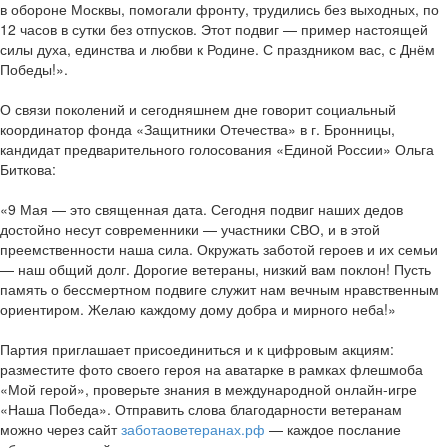
в обороне Москвы, помогали фронту, трудились без выходных, по
12 часов в сутки без отпусков. Этот подвиг — пример настоящей
силы духа, единства и любви к Родине. С праздником вас, с Днём
Победы!».
О связи поколений и сегодняшнем дне говорит социальный
координатор фонда «Защитники Отечества» в г. Бронницы,
кандидат предварительного голосования «Единой России» Ольга
Биткова:
«9 Мая — это священная дата. Сегодня подвиг наших дедов
достойно несут современники — участники СВО, и в этой
преемственности наша сила. Окружать заботой героев и их семьи
— наш общий долг. Дорогие ветераны, низкий вам поклон! Пусть
память о бессмертном подвиге служит нам вечным нравственным
ориентиром. Желаю каждому дому добра и мирного неба!»
Партия приглашает присоединиться и к цифровым акциям:
разместите фото своего героя на аватарке в рамках флешмоба
«Мой герой», проверьте знания в международной онлайн-игре
«Наша Победа». Отправить слова благодарности ветеранам
можно через сайт
заботаоветеранах.рф
— каждое послание