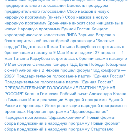
предварительного голосования
Важность процедуры
предварительного голосования
Сбор наказов в новую
народную программу (пикеты)
Сбор наказов в новую
народную программу
Бронничане вносят свои инициативы в
новую Народную программу Единой России
Концерт
хореографического коллектива ЛИРА
Зарница
Встреча в
благотворительной волонтёрской организации "Золотые
сердца"
Подготовка к 9 мая
Татьяна Карзубова встретилась с
бронничанами накануне 9 Мая
Итоги недели: 27 апреля — 4
мая
Татьяна Карзубова встретилась с бронничанами накануне
9 Мая
Сергей Свинарев
Концерт КДЦ
День Победы (обзорный
сюжет)
Алиби квиз
В Чехове прошёл форум "Код комфорта —
2026"
Предварительное голосование партии "Единая Россия"
Предварительное голосование партии "Единая Россия"
ПРЕДВАРИТЕЛЬНОЕ ГОЛОСОВАНИЕ ПАРТИИ "ЕДИНАЯ
РОССИЯ"
Коган в Гимназии
Рабочий визит Александра Когана
в Гимназию
Итоги реализации Народной программы Единой
России в Бронницах
Итоги реализации народной программы в
Бронницах
Народная программа "Здравоохранение"
Народная программа "Здравоохранение"
Новый формат
сбора предложений в народную программу
Новый формат
сбора предложений в народную программу
Стартовало