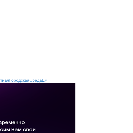
ртнаяГородскаяСредаЕР