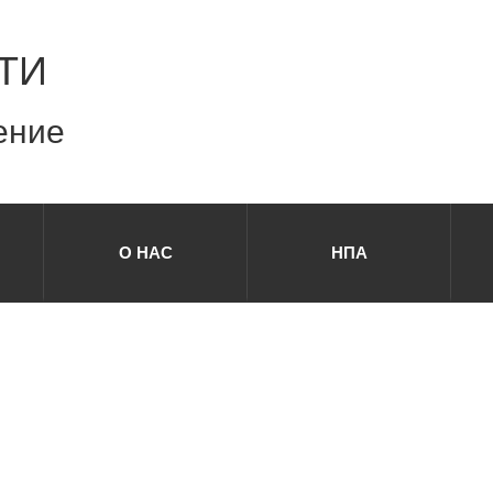
ТИ
ение
О НАС
НПА