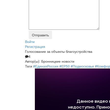
Войти
Регистрация
Голосование за объекты благоустройства
4
Автор(ы):
Бронницкие новости
Теги
#ЕдинаяРоссия #ЕР50 #Подмосковье #Комфо