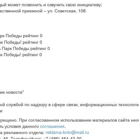
дый может позвонить и озвучить свою инициативу;
ественной приемной – ул. Советская, 108.
арк Победы
рейтинг
0
рк Победы!
рейтинг
0
а Парк Победы
рейтинг
0
рк Победы!
рейтинг
0
ие новости"
ой службой по надзору в сфере связи, информационных технологи
ти
прещено. При согласованном использовании материалов сайта не
ть условия данного
соглашения
.
а рекламного отдела:
reklama-bntv@mail.ru
д. 46. Телефон/факс: +7 (496) 464-42-00