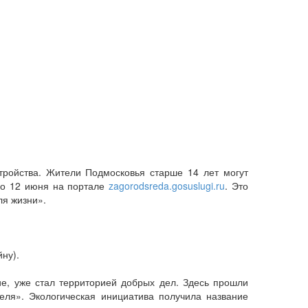
тройства. Жители Подмосковья старше 14 лет могут
до 12 июня на портале
zagorodsreda.gosuslugi.ru
. Это
ля жизни».
ну).
е, уже стал территорией добрых дел. Здесь прошли
ля». Экологическая инициатива получила название