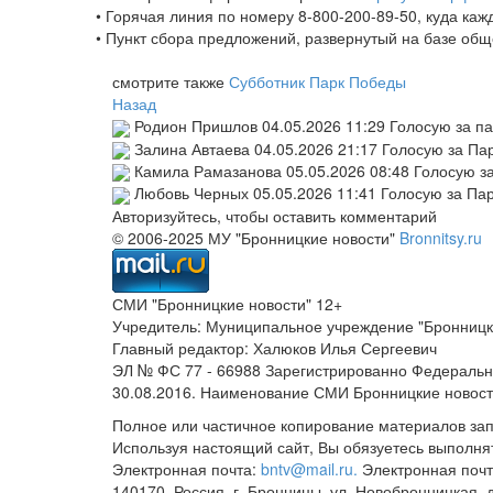
• Горячая линия по номеру 8-800-200-89-50, куда каж
• Пункт сбора предложений, развернутый на базе общ
смотрите также
Субботник Парк Победы
Назад
Родион Пришлов
04.05.2026 11:29
Голосую за п
Залина Автаева
04.05.2026 21:17
Голосую за Па
Камила Рамазанова
05.05.2026 08:48
Голосую з
Любовь Черных
05.05.2026 11:41
Голосую за Па
Авторизуйтесь, чтобы оставить комментарий
© 2006-2025 МУ "Бронницкие новости"
Bronnitsy.ru
СМИ "Бронницкие новости" 12+
Учредитель: Муниципальное учреждение "Бронницк
Главный редактор: Халюков Илья Сергеевич
ЭЛ № ФС 77 - 66988 Зарегистрированно Федеральн
30.08.2016. Наименование СМИ Бронницкие новос
Полное или частичное копирование материалов за
Используя настоящий сайт, Вы обязуетесь выполня
Электронная почта:
bntv@mail.ru.
Электронная почт
140170, Россия, г. Бронницы, ул. Новобронницкая, 