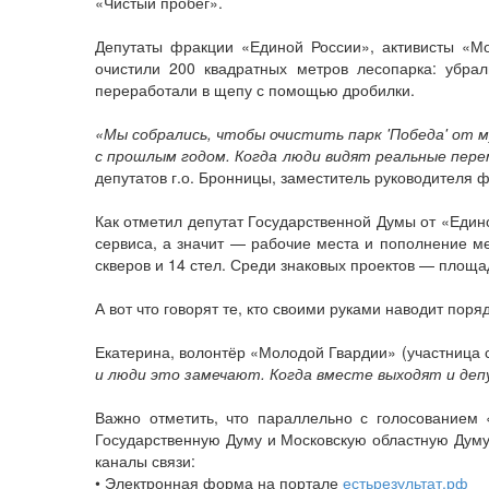
«Чистый пробег».
Депутаты фракции «Единой России», активисты «Мо
очистили 200 квадратных метров лесопарка: убрал
переработали в щепу с помощью дробилки.
«Мы собрались, чтобы очистить парк 'Победа' от 
с прошлым годом. Когда люди видят реальные пер
депутатов г.о. Бронницы, заместитель руководителя 
Как отметил депутат Государственной Думы от «Един
сервиса, а значит — рабочие места и пополнение ме
скверов и 14 стел. Среди знаковых проектов — площа
А вот что говорят те, кто своими руками наводит поря
Екатерина, волонтёр «Молодой Гвардии» (участница 
и люди это замечают. Когда вместе выходят и деп
Важно отметить, что параллельно с голосованием
Государственную Думу и Московскую областную Думу 
каналы связи:
• Электронная форма на портале
естьрезультат.рф