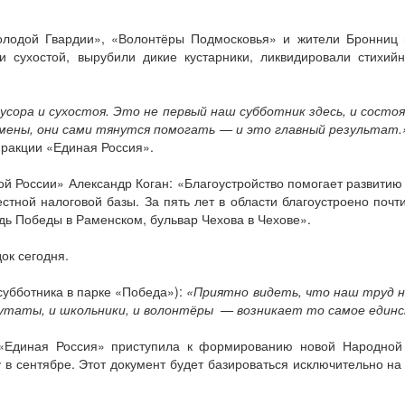
лодой Гвардии», «Волонтёры Подмосковья» и жители Бронниц п
и сухостой, вырубили дикие кустарники, ликвидировали стихий
мусора и сухостоя. Это не первый наш субботник здесь, и сост
емены, они сами тянутся помогать — и это главный результат.
фракции «Единая Россия».
ой России» Александр Коган: «Благоустройство помогает развитию 
стной налоговой базы. За пять лет в области благоустроено почти
дь Победы в Раменском, бульвар Чехова в Чехове».
док сегодня.
субботника в парке «Победа»):
«Приятно видеть, что наш труд н
утаты, и школьники, и волонтёры — возникает то самое единст
 «Единая Россия» приступила к формированию новой Народной
в сентябре. Этот документ будет базироваться исключительно на