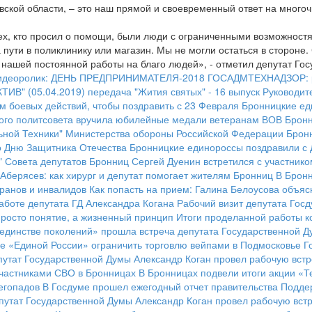
овской области, – это наш прямой и своевременный ответ на мног
тех, кто просил о помощи, были люди с ограниченными возможност
пути в поликлинику или магазин. Мы не могли остаться в стороне.
ть нашей постоянной работы на благо людей», - отметил депутат Г
идеоролик: ДЕНЬ ПРЕДПРИНИМАТЕЛЯ-2018
ГОСАДМТЕХНАДЗОР: ре
ИВ" (05.04.2019)
передача "Жития святых" - 16 выпуск
Руководит
м боевых действий, чтобы поздравить с 23 Февраля
Бронницкие ед
ого политсовета вручила юбилейные медали ветеранам ВОВ
Бронн
ьной Техники" Министерства обороны Российской Федерации
Брон
го Дню Защитника Отечества
Бронницкие единороссы поздравили с 
" Совета депутатов Бронниц Сергей Дуенин встретился с участник
Аберясев: как хирург и депутат помогает жителям Бронниц
В Бронн
ранов и инвалидов
Как попасть на прием: Галина Белоусова объяс
аботе депутата ГД Александра Когана
Рабочий визит депутата Гос
просто понятие, а жизненный принцип
Итоги проделанной работы к
единстве поколений» прошла встреча депутата Государственной Д
 «Единой России» ограничить торговлю вейпами в Подмосковье
Г
путат Государственной Думы Александр Коган провел рабочую вст
участниками СВО в Бронницах
В Бронницах подвели итоги акции «Т
егопадов
В Госдуме прошел ежегодный отчет правительства
Подде
путат Государственной Думы Александр Коган провел рабочую вст