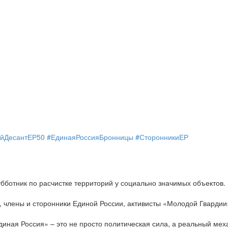
йДесантЕР50
#ЕдинаяРоссияБронницы
#СторонникиЕР
бботник по расчистке территорий у социально значимых объектов.
, члены и сторонники Единой России, активисты «Молодой Гварди
Единая Россия» – это не просто политическая сила, а реальный 