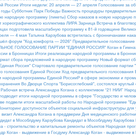
ой России
Итоги недели: 20 апреля — 27 апреля
Голосование за об
 годы
Субботник Парк Победы
Важность процедуры предварительн
ую народную программу (пикеты)
Сбор наказов в новую народную 
т хореографического коллектива ЛИРА
Зарница
Встреча в благотво
ицах подготовила масштабную программу к 81-й годовщине Велик
преля — 4 мая
Татьяна Карзубова встретилась с бронничанами нак
шёл форум "Код комфорта — 2026"
Предварительное голосование 
ЛЬНОЕ ГОЛОСОВАНИЕ ПАРТИИ "ЕДИНАЯ РОССИЯ"
Коган в Гимна
сии в Бронницах
Итоги реализации народной программы в Бронни
рмат сбора предложений в народную программу
Новый формат сб
Единая Россия"
Стартовало предварительное голосование партии 
о голосования Единой России
Ход предварительного голосования 
и народной программы Единой РоссииР в сфере экономики и про
охранения
Во Дворце Спорта "Борисоглебский", состоялся круглый
Рабочая встреча Александра Когана с коллективом “21 НИИ”
Народ
подводит итоги народной программы в сфере "Государство и челов
ве подвели итоги масштабной работы по Народной программе "Ед
ониторинг доступности объектов социальной инфраструктуры для 
 визит Александра Когана в преддверии Дня медицинского работни
дидат в Мособлдуму Карзубова
Кандидат в Мособлдуму Карзубова
 - строительство и капитальные ремонты объектов
Народная прог
др Коган - выдвижение в Госдуму
Александр Коган - выдвижение в