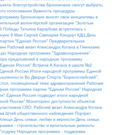
ъекты благоустройства
Бронничане смогут выбрать,
ого голосования
Важность процедуры
программу
Бронничане вносят свои инициативы в
рительной волонтёрской организации "Золотые
ой Победы
Татьяна Карзубова встретилась с
ануне 9 Мая
Сергей Свинарев
Концерт КДЦ
День
партии "Единая Россия"
Предварительное
зии
Рабочий визит Александра Когана в Гимназию
цах
Народная программа "Здравоохранение"
ора предложений в народную программу
"Единая Россия"
Встреча А.Когана в школе №2
Единой России
Итоги народной программы Единой
мышленности
Во Дворце Спорта "Борисоглебский",
 стол, посвящённый теме здравоохранения
Рабочая
ная программа партии "Единая Россия"
Народная
ек"
Единая Россия подводит итоги народной
иной России"
Мониторинг доступности объектов
участников СВО:
Рабочий визит Александра Когана
ка
Штаб общественного наблюдения
Портрет
Клещи
День семьи, любви и верности
День семьи,
рамма - строительство и капитальные ремонты
 Госдуму
Народная программа - поддержка