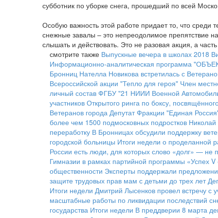
субботник по уборке снега, прошедший по всей Моск
Особую важность этой работе придает то, что среди 
снежные завалы – это непреодолимое препятствие на 
слышать и действовать. Это не разовая акция, а час
смотрите также
Выпускные вечера в школах 2018
В
Информационно-аналитическая программа "ОБЪЕКТ
Бронниц Нателла Новикова встретилась с Ветерано
Всероссийской акции "Тепло для героя"
Член местн
личный состав ФГБУ "21 НИИИ Военной Автомобил
участников Открытого ринга по боксу, посвящённо
Ветеранов города
Депутат Фракции "Единая Россия
более чем 1500 подмосковных подростков
Николай 
переработку
В Бронницах обсудили поддержку вете
городской больницы
Итоги недели о проделанной р
России есть люди, для которых слово «долг» — не 
Гимназии в рамках партийной программы «Успех V 
общественности
Эксперты поддержали предложение
защите трудовых прав мам с детьми до трех лет
Де
Итоги недели
Дмитрий Лысенков провел встречу с 
масштабные работы по ликвидации последствий сн
государства
Итоги недели
В преддверии 8 марта де