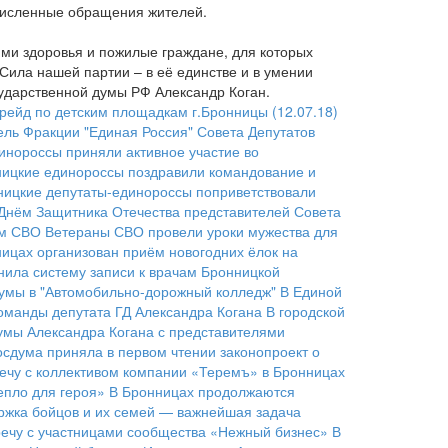
очисленные обращения жителей.
ями здоровья и пожилые граждане, для которых
 Сила нашей партии – в её единстве и в умении
осударственной думы РФ Александр Коган.
йд по детским площадкам г.Бронницы (12.07.18)
ель Фракции "Единая Россия" Совета Депутатов
инороссы приняли активное участие во
ицкие единороссы поздравили командование и
ницкие депутаты-единороссы поприветствовали
Днём Защитника Отечества представителей Совета
ом СВО
Ветераны СВО провели уроки мужества для
ицах организован приём новогодних ёлок на
нила систему записи к врачам Бронницкой
думы в "Автомобильно-дорожный колледж"
В Единой
оманды депутата ГД Александра Когана
В городской
умы Александра Когана с представителями
осдума приняла в первом чтении законопроект о
речу с коллективом компании «Теремъ» в Бронницах
епло для героя»
В Бронницах продолжаются
ржка бойцов и их семей — важнейшая задача
речу с участницами сообщества «Нежный бизнес»
В