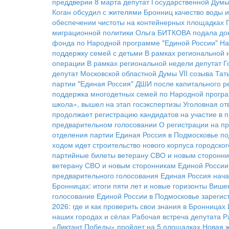
преддверии 8 марта депутат Государственной Думы
Коган обсудил с жителями Бронниц качество воды 
обеспечении чистоты на контейнерных площадках
миграционной политики
Ольга БИТКОВА подала док
фонда по Народной программе "Единой России"
На
поддержку семей с детьми
В рамках региональной 
операции
В рамках региональной недели депутат Г
депутат Московской областной Думы VII созыва Та
партии "Единая Россия"
ДШИ после капитального р
поддержка многодетных семей по Народной прогр
школа», вышел на этап госэкспертизы
Уголовная от
продолжает регистрацию кандидатов на участие в 
предварительном голосовании
О регистрации на п
отделения партии
Единая Россия в Подмосковье по
ходом идет строительство нового корпуса городско
партийные билеты ветерану СВО и новым сторонни
ветерану СВО и новым сторонникам Единой России
предварительного голосования
Единая Россия нач
Бронницах: итоги пяти лет и новые горизонты
Вишен
голосование Единой России в Подмосковье зарегис
2026: где и как проверить свои знания в Бронницах
наших городах и сёлах
Рабочая встреча депутата
Р
«Диктант Победы» пройдет на 5 площадках
Новая 