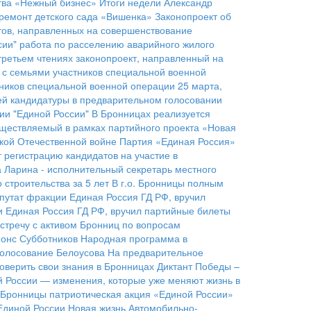
тва «Нежный бизнес»
Итоги недели
Александр
ремонт детского сада «Вишенка»
Законопроект об
тов, направленных на совершенствование
сии"
работа по расселению аварийного жилого
третьем чтениях законопроект, направленный на
 с семьями участников специальной военной
тников специальной военной операции
25 марта,
ей кандидатуры в предварительном голосовании
ии "Единой России"
В Бронницах реализуется
уществляемый в рамках партийного проекта «Новая
икой Отечественной войне
Партия «Единая Россия»
 регистрацию кандидатов на участие в
 Ларина - исполнительный секретарь местного
строительства за 5 лет
В г.о. Бронницы полным
путат фракции Единая Россия ГД РФ, вручил
и Единая Россия ГД РФ, вручил партийные билеты
встречу с активом Бронниц по вопросам
онс Субботников
Народная программа в
голосование Белоусова
На предварительное
роверить свои знания в Бронницах
Диктант Победы –
 России — изменения, которые уже меняют жизнь в
е Бронницы патриотическая акция «Единой России»
Единой России
Новая жизнь Автомобильно-