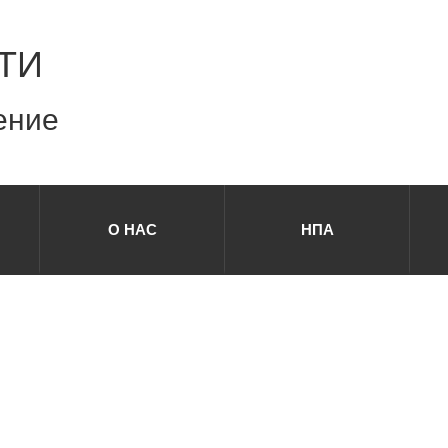
ТИ
ение
О НАС
НПА