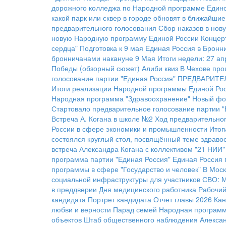
дорожного колледжа по Народной программе Един
какой парк или сквер в городе обновят в ближайшие
предварительного голосования
Сбор наказов в нов
новую Народную программу Единой России
Концер
сердца"
Подготовка к 9 мая
Единая Россия в Бронн
бронничанами накануне 9 Мая
Итоги недели: 27 а
Победы (обзорный сюжет)
Алиби квиз
В Чехове про
голосование партии "Единая Россия"
ПРЕДВАРИТЕ
Итоги реализации Народной программы Единой Рос
Народная программа "Здравоохранение"
Новый фо
Стартовало предварительное голосование партии "
Встреча А. Когана в школе №2
Ход предварительног
России в сфере экономики и промышленности
Итог
состоялся круглый стол, посвящённый теме здраво
встреча Александра Когана с коллективом "21 НИИ"
программа партии "Единая Россия"
Единая Россия 
программы в сфере "Государство и человек"
В Моск
социальной инфраструктуры для участников СВО:
М
в преддверии Дня медицинского работника
Рабочий
кандидата
Портрет кандидата
Отчет главы 2026
Кан
любви и верности
Парад семей
Народная программа
объектов
Штаб общественного наблюдения
Алексан