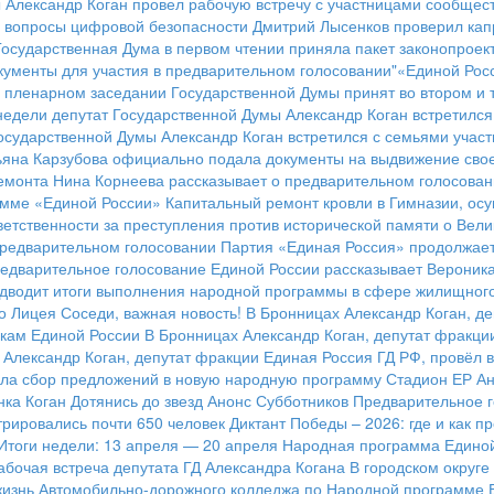
 Александр Коган провел рабочую встречу с участницами сообщес
и вопросы цифровой безопасности
Дмитрий Лысенков проверил кап
Государственная Дума в первом чтении приняла пакет законопроек
ументы для участия в предварительном голосовании"«Единой Рос
 пленарном заседании Государственной Думы принят во втором и 
недели депутат Государственной Думы Александр Коган встретился
осударственной Думы Александр Коган встретился с семьями учас
тьяна Карзубова официально подала документы на выдвижение сво
емонта
Нина Корнеева рассказывает о предварительном голосован
амме «Единой России»
Капитальный ремонт кровли в Гимназии, ос
ветственности за преступления против исторической памяти о Вел
предварительном голосовании
Партия «Единая Россия» продолжает
редварительное голосование Единой России рассказывает Вероника
дводит итоги выполнения народной программы в сфере жилищного 
го Лицея
Соседи, важная новость!
В Бронницах Александр Коган, де
кам Единой России
В Бронницах Александр Коган, депутат фракци
Александр Коган, депутат фракции Единая Россия ГД РФ, провёл 
ала сбор предложений в новую народную программу
Стадион ЕР
Ан
ка Коган
Дотянись до звезд
Анонс Субботников
Предварительное 
трировались почти 650 человек
Диктант Победы – 2026: где и как п
Итоги недели: 13 апреля — 20 апреля
Народная программа Единой
абочая встреча депутата ГД Александра Когана
В городском округ
жизнь Автомобильно-дорожного колледжа по Народной программе 