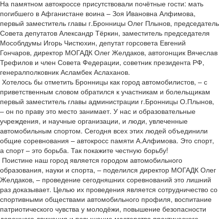
На памятном автокроссе присутствовали почётные гости: мать
погибшего в Афганистане воина – Зоя Ивановна Алфимова,
первый заместитель главы г.Бронницы Олег Плынов, председатель
Совета депутатов Александр Тёркин, заместитель председателя
Мособлдумы Игорь Чистюхин, депутат горсовета Евгений
Гончаров, директор МОГАДК Олег Желдаков, автогонщик Вячеслав
Трефилов и член Совета Федерации, советник президента РФ,
генерал­полковник Асламбек Аслаханов.
­ Хотелось бы отметить Бронницы как город автомобилистов, – с
приветственным словом обратился к участникам и болельщикам
первый заместитель главы администрации г.Бронницы О.Плынов,
– он по праву это место занимает. У нас и образовательные
учреждения, и научные организации, и люди, увлеченные
автомобильным спортом. Сегодня всех этих людей объединили
общие соревнования – автокросс памяти А.Алфимова. Это спорт,
а спорт – это борьба. Так покажите честную борьбу!
­ Поистине наш город является городом автомобильного
образования, науки и спорта, – поделился директор МОГАДК Олег
Желдаков, – проведение сегодняшних соревнований это лишний
раз доказывает. Целью их проведения является сотрудничество со
спортивными обществами автомобильного профиля, воспитание
патриотического чувства у молодёжи, повышение безопасности
дорожного движения и повышение мастерства практического