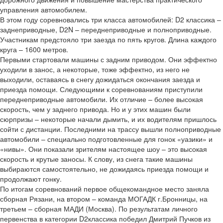
управления автомобилем.
В этом году соревновались три класса автомобилей: D2­ классика –
заднеприводные, D2­N – переднеприводные и полноприводные.
Участникам предстояло три заезда по пять кругов. Длина каждого
круга – 1600 метров.
Первыми стартовали машины с задним приводом. Они эффектно
уходили в занос, а некоторые, тоже эффектно, из него не
выходили, оставаясь в снегу дожидаться окончания заезда и
приезда помощи. Следующими к соревнованиям приступили
переднеприводные автомобили. Их отличие – более высокая
скорость, чем у заднего привода. Но и у этих машин были
сюрпризы – некоторые начали дымить, и их водителям пришлось
сойти с дистанции. Последними на трассу вышли полноприводные
автомобили – специально подготовленные для гонок «уазики» и
«нивы». Они показали зрителям настоящее шоу – это высокая
скорость и крутые заносы. К слову, из снега такие машины
выбираются самостоятельно, не дожидаясь приезда помощи и
продолжают гонку.
По итогам соревнований первое общекомандное место заняла
сборная Рязани, на втором – команда МОГАДК г.Бронницы, на
третьем – сборная МАДИ (Москва). По результатам личного
первенства в категории D2­классика победил Дмитрий Пучков из