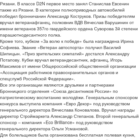
Рязани. В классе D2­N первое место занял Станислав Евсенин
также из Рязани. В категории полноприводных автомобилей
победил бронничанин Александр Коструков. Призы победителям
вручал ветеран­афганец, полковник ВДВ Вячеслав Варушинин от
имени ветеранов 357­го гвардейского ордена Суворова 3­й степени
парашютно­десантного полка.
Кроме того, кубком «За волю к победе» была награждена Ирина
Софиева. Звание «Ветеран автоспорта» получил Василий
Шипицын. «Приз зрительских симпатий» достался Александру
Потапову. Кубки вручал ветеран­десантник, афганец, Игорь
Максимов от имени Общероссийской общественной организации
«Ассоциация работников правоохранительных органов и
спецслужб Российской Федерации».
Все эти организации являются друзьями и партнерами
Бронницкого отделения «Союза десантников России» по
патриотическому воспитанию молодёжи. Генеральным спонсором
конкурса выступила компания «Евро Декор» под руководством
генерального директора Вячеслава Коновалова. Вручал награды
директор Строймаркета Александр Степанов. Второй генеральный
спонсор – компания «Eco Brilliance» под руководством
генерального директора Ольги Усмановой.
Для болельщиков была организована бесплатная полевая кухня,