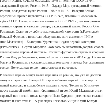
Георгий Ярцев, лучший бомбардир 1978 г., чемпион СССР 1979 г.,
заслуженный тренер России, №15 – Эдуард Мор, трехкратный чемпион
России, обладатель кубка России 1998 г. и № 18 – Валерий Зенков –
серебряный призер первенства СССР 1974 г., чемпион и обладатель
кубка СССР. Тренер команды – чемпион СССР 1979 г., девятикратный
чемпион страны в качестве тренера, заслуженный тренер России Олег
Романцев. Судил игру арбитр национальной категории (г.Раменское) –
Николай Фролов, а помогали обслуживать матч ассистент ФИФА
(пос.Малаховка) – Екатерина Курочкина и судья первой категории
(г.Раменское) – Сергей Миронов. Хотелось бы вспомнить добрым словом
легендарного игрока «Спартака», лучшего футболиста страны и сборной
России Федора Черенкова, который ушел из жизни в 2014 году. Он часто
бывал в Бронницах в составе команды ветеранов и всегда был желанным
гостем. Болельщики тепло приветствовали ветеранов.
В течение первых минут матча игра шла на равных, но уже на десятой
минуте спартаковец Валерий Шмаров забивает первый гол в ворота
нашей команды, и красно­белые выходят вперед. Только на 50 минуте
после красивой комбинации бронницкий игрок Юрий Медынцев отдал
скрытый пас пяткой, после которого Иван Курданин реализовал голевой
момент, и счет стал 1:1. А уже через несколько минут Юрий Ковтун