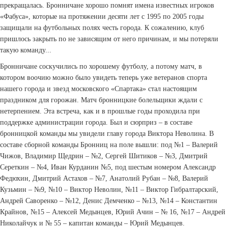
прекращалась. Бронничане хорошо помнят имена известных игроков
«Фабуса», которые на протяжении десяти лет с 1995 по 2005 годы
защищали на футбольных полях честь города. К сожалению, клуб
пришлось закрыть по не зависящим от него причинам, и мы потеряли
такую команду...
Бронничане соскучились по хорошему футболу, а потому матч, в
котором воочию можно было увидеть теперь уже ветеранов спорта
нашего города и звезд московского «Спартака» стал настоящим
праздником для горожан. Матч бронницкие болельщики ждали с
нетерпением. Эта встреча, как и в прошлые годы проходила при
поддержке администрации города. Был и сюрприз – в составе
бронницкой команды мы увидели главу города Виктора Неволина. В
составе сборной команды Бронниц на поле вышли: под №1 – Валерий
Чижов, Владимир Щедрин – №2, Сергей Шитиков – №3, Дмитрий
Сереткин – №4, Иван Курданин №5, под шестым номером ­Александр
Федюхин, Дмитрий Астахов – №7, Анатолий Рубан – №8, Валерий
Кузьмин – №9, №10 – Виктор Неволин, №11 – Виктор Гибралтарский,
Андрей Саворенко – №12, Денис Демченко – №13, №14 – Константин
Крайнов, №15 – Алексей Медынцев, Юрий Ачин – № 16, №17 – Андрей
Николайчук и № 55 – капитан команды – Юрий Медынцев.