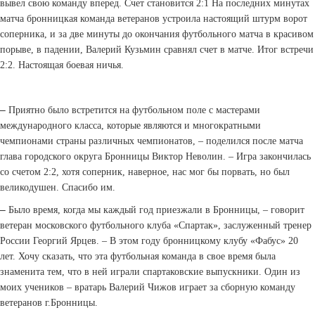
вывел свою команду вперед. Счет становится 2:1 На последних минутах
матча бронницкая команда ветеранов устроила настоящий штурм ворот
соперника, и за две минуты до окончания футбольного матча в красивом
порыве, в падении, Валерий Кузьмин сравнял счет в матче. Итог встречи
2:2. Настоящая боевая ничья.
–
Приятно было встретится на футбольном поле с мастерами
международного класса, которые являются и многократными
чемпионами страны различных чемпионатов, – поделился после матча
глава городского округа Бронницы Виктор Неволин. – Игра закончилась
со счетом 2:2, хотя соперник, наверное, нас мог бы порвать, но был
великодушен. Спасибо им.
–
Было время, когда мы каждый год приезжали в Бронницы, – говорит
ветеран московского футбольного клуба «Спартак», заслуженный тренер
России Георгий Ярцев. – В этом году бронницкому клубу «Фабус» 20
лет. Хочу сказать, что эта футбольная команда в свое время была
знаменита тем, что в ней играли спартаковские выпускники. Один из
моих учеников – вратарь Валерий Чижов играет за сборную команду
ветеранов г.Бронницы.