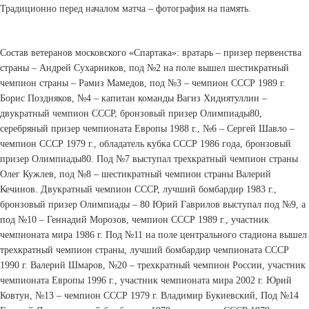
Традиционно перед началом матча – фотография на память.
Состав ветеранов московского «Спартака»: вратарь – призер первенства
страны – Андрей Сухарников, под №2 на поле вышел шестикратный
чемпион страны – Рамиз Мамедов, под №3 – чемпион СССР 1989 г.
Борис Поздняков, №4 – капитан команды Вагиз Хидиятуллин –
двукратный чемпион СССР, бронзовый призер Олимпиады­80,
серебряный призер чемпионата Европы 1988 г., №6 – Сергей Шавло –
чемпион СССР 1979 г., обладатель кубка СССР 1986 года, бронзовый
призер Олимпиады­80. Под №7 выступал трехкратный чемпион страны
Олег Кужлев, под №8 – шестикратный чемпион страны Валерий
Кечинов. Двукратный чемпион СССР, лучший бомбардир 1983 г.,
бронзовый призер Олимпиады – 80 Юрий Гаврилов выступал под №9, а
под №10 – Геннадий Морозов, чемпион СССР 1989 г., участник
чемпионата мира 1986 г. Под №11 на поле центрального стадиона вышел
трехкратный чемпион страны, лучший бомбардир чемпионата СССР
1990 г. Валерий Шмаров, №20 – трехкратный чемпион России, участник
чемпионата Европы 1996 г., участник чемпионата мира 2002 г. Юрий
Ковтун, №13 – чемпион СССР 1979 г. Владимир Букиевский, Под №14