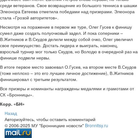
среди ветеранов. Свое возвращение из большого тенниса в шашки
Элеонора Евтеева отметила победами над призерами. Элеонора
стала «Грозой авторитетов».
Несмотря на поражение в первом же туре, Олег Гусев к финишу
сумел даже создать полуочковый задел. И пока соперники –
В.Житников и В.Скудов делили между собой очко, Олег увеличил
свое преимущество. Достать лидера и выиграть, наконец,
взрослый турнир мог только Скудов, но Володю в очередной раз на
финише подвели нервы.
В итоге первое место завоевал О.Гусев, на втором месте В.Скудов
(тоже неплохо – это его лучшее личное достижение), В.Житников
финишировал с третьим результатом.
Все призеры и номинанты награждены медалями и грамотами от
СК «Бронницы».
Корр. «БН»
Назад
Авторизуйтесь, чтобы оставить комментарий
© 2006-2025 МУ "Бронницкие новости"
Bronnitsy.ru