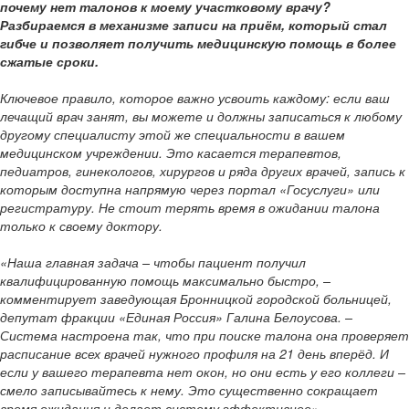
почему нет талонов к моему участковому врачу?
Разбираемся в механизме записи на приём, который стал
гибче и позволяет получить медицинскую помощь в более
сжатые сроки.
Ключевое правило, которое важно усвоить каждому: если ваш
лечащий врач занят, вы можете и должны записаться к любому
другому специалисту этой же специальности в вашем
медицинском учреждении. Это касается терапевтов,
педиатров, гинекологов, хирургов и ряда других врачей, запись к
которым доступна напрямую через портал «Госуслуги» или
регистратуру. Не стоит терять время в ожидании талона
только к своему доктору.
«Наша главная задача – чтобы пациент получил
квалифицированную помощь максимально быстро, –
комментирует заведующая Бронницкой городской больницей,
депутат фракции «Единая Россия» Галина Белоусова. –
Система настроена так, что при поиске талона она проверяет
расписание всех врачей нужного профиля на 21 день вперёд. И
если у вашего терапевта нет окон, но они есть у его коллеги –
смело записывайтесь к нему. Это существенно сокращает
время ожидания и делает систему эффективнее».