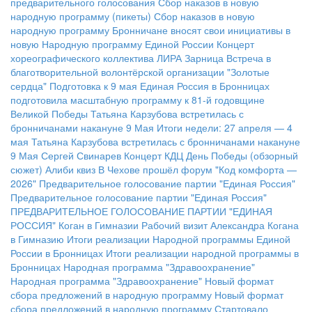
предварительного голосования
Сбор наказов в новую
народную программу (пикеты)
Сбор наказов в новую
народную программу
Бронничане вносят свои инициативы в
новую Народную программу Единой России
Концерт
хореографического коллектива ЛИРА
Зарница
Встреча в
благотворительной волонтёрской организации "Золотые
сердца"
Подготовка к 9 мая
Единая Россия в Бронницах
подготовила масштабную программу к 81-й годовщине
Великой Победы
Татьяна Карзубова встретилась с
бронничанами накануне 9 Мая
Итоги недели: 27 апреля — 4
мая
Татьяна Карзубова встретилась с бронничанами накануне
9 Мая
Сергей Свинарев
Концерт КДЦ
День Победы (обзорный
сюжет)
Алиби квиз
В Чехове прошёл форум "Код комфорта —
2026"
Предварительное голосование партии "Единая Россия"
Предварительное голосование партии "Единая Россия"
ПРЕДВАРИТЕЛЬНОЕ ГОЛОСОВАНИЕ ПАРТИИ "ЕДИНАЯ
РОССИЯ"
Коган в Гимназии
Рабочий визит Александра Когана
в Гимназию
Итоги реализации Народной программы Единой
России в Бронницах
Итоги реализации народной программы в
Бронницах
Народная программа "Здравоохранение"
Народная программа "Здравоохранение"
Новый формат
сбора предложений в народную программу
Новый формат
сбора предложений в народную программу
Стартовало