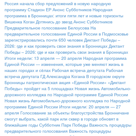
Россия начала сбор предложений в новую народную
программу
Стадион ЕР
Анонс Субботников
Народная
программа в Бронницах: итоги пяти лет и новые горизонты
Вишенка Коган
Дотянись до звезд
Анонс Субботников
Предварительное голосование Белоусова
На
предварительное голосование Единой России в Подмосковье
зарегистрировались почти 650 человек
Диктант Победы –
2026: где и как проверить свои знания в Бронницах
Диктант
Победы – 2026: где и как проверить свои знания в Бронницах
Итоги недели: 13 апреля — 20 апреля
Народная программа
Единой России — изменения, которые уже меняют жизнь в
наших городах и сёлах
Рабочая встреча депутата
Рабочая
встреча депутата ГД Александра Когана
В городском округе
Бронницы патриотическая акция «Единой России» «Диктант
Победы» пройдет на 5 площадках
Новая жизнь Автомобильно-
дорожного колледжа по Народной программе Единой России
Новая жизнь Автомобильно-дорожного колледжа по Народной
программе Единой России
Итоги недели: 20 апреля — 27
апреля
Голосование за объекты благоустройства
Бронничане
смогут выбрать, какой парк или сквер в городе обновят в
ближайшие годы
Субботник Парк Победы
Важность процедуры
предварительного голосования
Важность процедуры