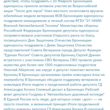
действий, чтобы поздравить с 23 Февраля
Бронницкие
единороссы приняли активное участие во Всероссийской
акции "Тепло для героя"
Член местного политсовета вручила
юбилейные медали ветеранам ВОВ
Бронницкие единороссы
поздравили командование и личный состав ФГБУ "21 НИИИ
Военной Автомобильной Техники" Министерства обороны
Российской Федерации
Бронницкие депутаты-единороссы
поприветствовали участников Открытого ринга по боксу,
посвящённого Дню Защитника Отечества
Бронницкие
единороссы поздравили с Днём Защитника Отечества
представителей Совета Ветеранов города
Депутат Фракции
"Единая Россия" Совета депутатов Бронниц Сергей Дуенин
встретился с участником СВО
Ветераны СВО провели уроки
мужества для более чем 1500 подмосковных подростков
Николай Аберясев: как хирург и депутат помогает жителям
Бронниц
В Бронницах организован приём новогодних ёлок на
переработку
В Бронницах обсудили поддержку ветеранов и
инвалидов
Итоги недели о проделанной работе депутата ГД
Александра Когана
Снежный десант в Бронницах
Рабочий
визит депутата Госдумы в "Автомобильно-дорожный колледж"
В Единой России есть люди, для которых слово «долг» — не
просто понятие, а жизненный принцип
Итоги проделанной
работы команды депутата ГД Александра Когана
В городской