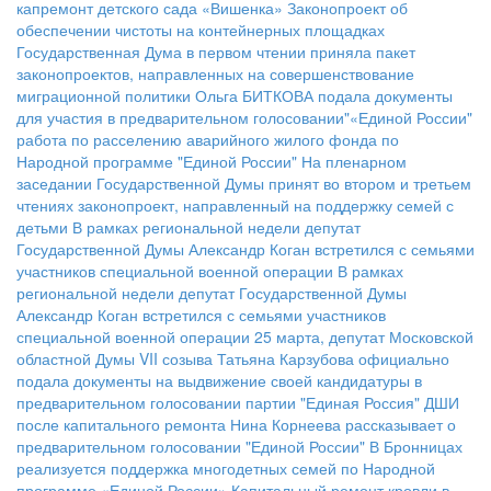
капремонт детского сада «Вишенка»
Законопроект об
обеспечении чистоты на контейнерных площадках
Государственная Дума в первом чтении приняла пакет
законопроектов, направленных на совершенствование
миграционной политики
Ольга БИТКОВА подала документы
для участия в предварительном голосовании"«Единой России"
работа по расселению аварийного жилого фонда по
Народной программе "Единой России"
На пленарном
заседании Государственной Думы принят во втором и третьем
чтениях законопроект, направленный на поддержку семей с
детьми
В рамках региональной недели депутат
Государственной Думы Александр Коган встретился с семьями
участников специальной военной операции
В рамках
региональной недели депутат Государственной Думы
Александр Коган встретился с семьями участников
специальной военной операции
25 марта, депутат Московской
областной Думы VII созыва Татьяна Карзубова официально
подала документы на выдвижение своей кандидатуры в
предварительном голосовании партии "Единая Россия"
ДШИ
после капитального ремонта
Нина Корнеева рассказывает о
предварительном голосовании "Единой России"
В Бронницах
реализуется поддержка многодетных семей по Народной
программе «Единой России»
Капитальный ремонт кровли в