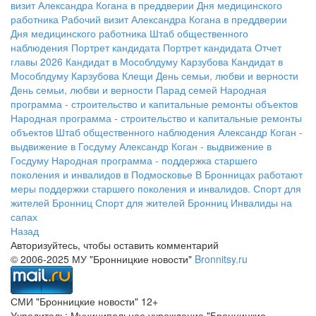
визит Александра Когана в преддверии Дня медицинского
работника
Рабочий визит Александра Когана в преддверии
Дня медицинского работника
Штаб общественного
наблюдения
Портрет кандидата
Портрет кандидата
Отчет
главы 2026
Кандидат в Мособлдуму Карзубова
Кандидат в
Мособлдуму Карзубова
Клещи
День семьи, любви и верности
День семьи, любви и верности
Парад семей
Народная
программа - строительство и капитальные ремонты объектов
Народная программа - строительство и капитальные ремонты
объектов
Штаб общественного наблюдения
Александр Коган -
выдвижение в Госдуму
Александр Коган - выдвижение в
Госдуму
Народная программа - поддержка старшего
поколения и инвалидов в Подмосковье
В Бронницах работают
меры поддержки старшего поколения и инвалидов.
Спорт для
жителей Бронниц
Спорт для жителей Бронниц
Инвалиды на
сапах
Назад
Авторизуйтесь, чтобы оставить комментарий
© 2006-2025 МУ "Бронницкие новости"
Bronnitsy.ru
СМИ "Бронницкие новости" 12+
Учредитель: Муниципальное учреждение "Бронницкие