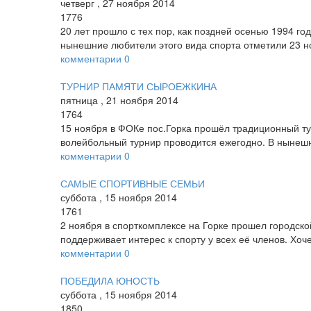
четверг
,
27
ноября
2014
1776
20 лет прошло с тех пор, как поздней осенью 1994 г
нынешние любители этого вида спорта отметили 23 н
комментарии
0
ТУРНИР ПАМЯТИ СЫРОЕЖКИНА
пятница
,
21
ноября
2014
1764
15 ноября в ФОКе пос.Горка прошёл традиционный ту
волейбольный турнир проводится ежегодно. В нынешне
комментарии
0
САМЫЕ СПОРТИВНЫЕ СЕМЬИ
суббота
,
15
ноября
2014
1761
2 ноября в спорткомплексе на Горке прошел городско
поддерживает интерес к спорту у всех её членов. Хоч
комментарии
0
ПОБЕДИЛА ЮНОСТЬ
суббота
,
15
ноября
2014
1850