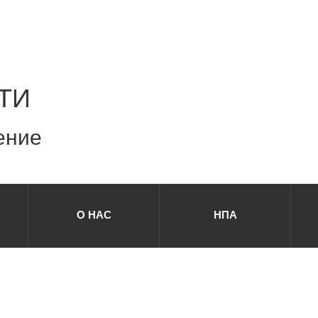
ТИ
ение
О НАС
НПА