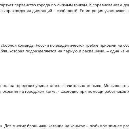
тартует первенство города по лыжным гонкам. К соревнованиям до
тиль прохождения дистанций – свободный. Регистрация участников п
 сборной команды России по академической гребле прибыли на сб
бля, которая подразделяется на парную и распашную, – один из не
нега на городских улицах стало значительно меньше. Меньше его и 
о покрытия на городском катке. - Ежегодно при помощи работников
ок. Для многих бронничан катание на коньках – любимое зимнее раз