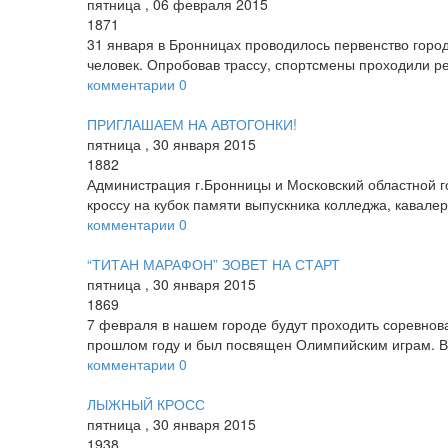
пятница
,
06
февраля
2015
1871
31 января в Бронницах проводилось первенство горо
человек. Опробовав трассу, спортсмены проходили р
комментарии
0
ПРИГЛАШАЕМ НА АВТОГОНКИ!
пятница
,
30
января
2015
1882
Администрация г.Бронницы и Московский областной 
кроссу на кубок памяти выпускника колледжа, кавал
комментарии
0
“ТИТАН МАРАФОН” ЗОВЕТ НА СТАРТ
пятница
,
30
января
2015
1869
7 февраля в нашем городе будут проходить соревнов
прошлом году и был посвящен Олимпийским играм. В 
комментарии
0
ЛЫЖНЫЙ КРОСС
пятница
,
30
января
2015
1938