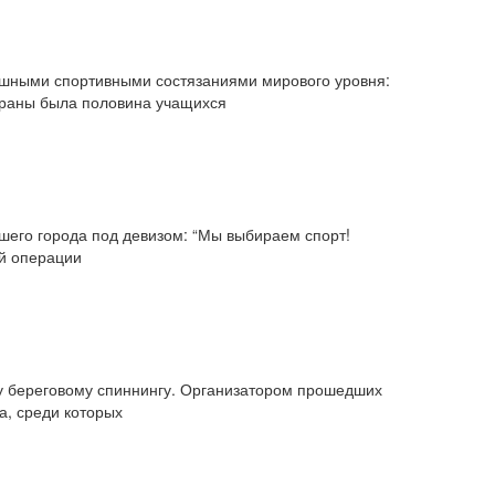
ешными спортивными состязаниями мирового уровня:
страны была половина учащихся
его города под девизом: “Мы выбираем спорт!
ой операции
му береговому спиннингу. Организатором прошедших
а, среди которых