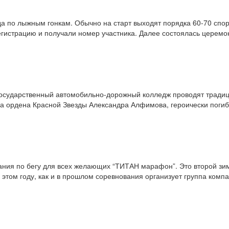
да по лыжным гонкам. Обычно на старт выходят порядка 60-70 спо
егистрацию и получали номер участника. Далее состоялась церемо
государственный автомобильно-дорожный колледж проводят тради
ера ордена Красной Звезды Александра Алфимова, героически поги
ания по бегу для всех желающих “ТИТАН марафон”. Это второй зи
этом году, как и в прошлом соревнования организует группа комп