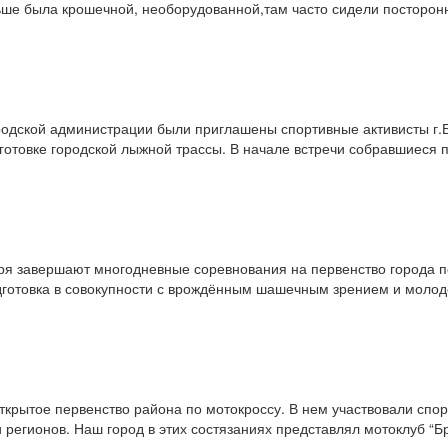
ьше была крошечной, необорудованной,там часто сидели посторон
родской администрации были приглашены спортивные активисты г.
готовке городской лыжной трассы. В начале встречи собравшиеся
ря завершают многодневные соревнования на первенство города п
дготовка в совокупности с врождённым шашечным зрением и молод
ткрытое первенство района по мотокроссу. В нем участвовали спор
и регионов. Наш город в этих состязаниях представлял мотоклуб “