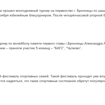
ода прошел многодневный турнир на первенство г. Бронницы по ша
оября юбилейным блиц­турниром. После четырёхчасовой упорной 
рнир по волейболу памяти первого главы г.Бронницы Александра 
м – приняли участие 5 команд – “БАГС”, “Чулково”,
й фестиваль спортивных семей. Такой фестиваль проходит уже вто
ется надеяться, что такие спортивные состязания обретут популярно