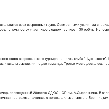
 школьников всех возрастных групп. Совместными усилиями специа
орд по количеству участников в одном турнире – 30 ребят. Непоср
кого этапа всероссийского турнира на призы клуба “Чудо-шашки”.
цких школы выставили по две команды. Третье место досталось пе
вечер, посвященный 20­летию СДЮСШОР им. А.Сыроежкина. В зале 
дничная программа началась с показа фильма, снятого Бронницким 