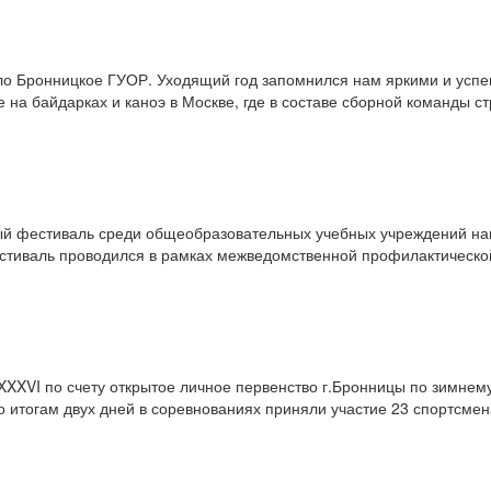
ило Бронницкое ГУОР. Уходящий год запомнился нам яркими и усп
 на байдарках и каноэ в Москве, где в составе сборной команды 
ый фестиваль среди общеобразовательных учебных учреждений наш
естиваль проводился в рамках межведомственной профилактическ
 XXXVI по счету открытое личное первенство г.Бронницы по зимне
о итогам двух дней в соревнованиях приняли участие 23 спортсмен