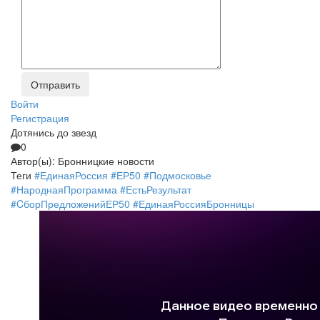
Войти
Регистрация
Дотянись до звезд
0
Автор(ы):
Бронницкие новости
Теги
#ЕдинаяРоссия #ЕР50 #Подмосковье
#НароднаяПрограмма #ЕстьРезультат
#CборПредложенийЕР50 #ЕдинаяРоссияБронницы